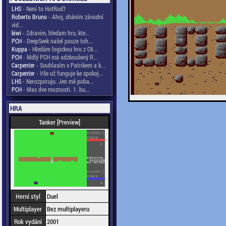
LHS
- Není to HotRod?
Roberto Bruno
- Ahoj, sháním závodní
vid...
kiwi
- Zdravim, hledam hru, kte...
PCH
- DeepSeek našel pouze toh...
Kuppa
- Hledám logickou hru z C6...
PCH
- Mdlý PCH má odzkoušený R...
Carpenter
- Souhlasím s Patrikem a k...
Carpenter
- Vše už funguje ke spokoj...
LHS
- Nerozporuju. Jen mě poba...
PCH
- Mas dve moznosti. 1. bu...
HRA
Tanker [Preview]
Herní styl
Duel
Multiplayer
Bez multiplayeru
Rok vydání
2001