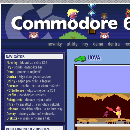
novinky
utility
hry
dema
dentra
re
UOVA
NAVIGÁTOR
Novinky
- hlavně ze světa C64
Hry
- solidní databáze her
Dema
- pouze ta nejlepší
Dentra
- když stačí jeden soubor
Utility
- nejen pro práci a legraci
Recenze
- trocha textu o všem možném
PC Software
- když to nejde na C64
Grafika
- ne vždy jen 320x200
Fotogalerie
- důkazy nejen z akcí
Intra
- ty začátky! ... a mnohdy několik
Reklama
- na ticho dňies .. a na hry taky
Covery
- diskety zabalené v obrázku
Diskuze
- o všem, o ničem a tak
POSLEDNÍCH 10 Z DISKUZE