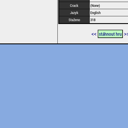
Crack
(None)
Jazyk
English
Staženo
318
<<
>
stáhnout hru