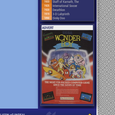
1933
Staff of Karnath, The
1925
International Soccer
1920
Decathlon
1919
3-D Labyrinth
1890
Dinky Doo
ADVERT
ILLICON of UNREAL