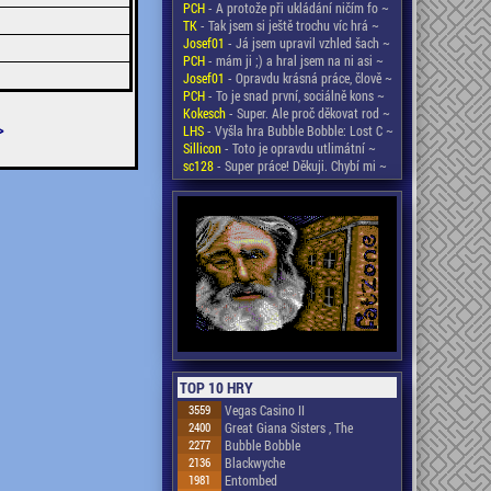
PCH
- A protože při ukládání ničím fo ~
TK
- Tak jsem si ještě trochu víc hrá ~
Josef01
- Já jsem upravil vzhled šach ~
PCH
- mám ji ;) a hral jsem na ni asi ~
Josef01
- Opravdu krásná práce, člově ~
PCH
- To je snad první, sociálně kons ~
Kokesch
- Super. Ale proč děkovat rod ~
>
LHS
- Vyšla hra Bubble Bobble: Lost C ~
Sillicon
- Toto je opravdu utlimátní ~
sc128
- Super práce! Děkuji. Chybí mi ~
TOP 10 HRY
3559
Vegas Casino II
2400
Great Giana Sisters , The
2277
Bubble Bobble
2136
Blackwyche
1981
Entombed