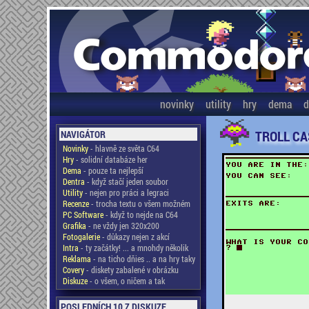
novinky
utility
hry
dema
d
TROLL CA
NAVIGÁTOR
Novinky
- hlavně ze světa C64
Hry
- solidní databáze her
Dema
- pouze ta nejlepší
Dentra
- když stačí jeden soubor
Utility
- nejen pro práci a legraci
Recenze
- trocha textu o všem možném
PC Software
- když to nejde na C64
Grafika
- ne vždy jen 320x200
Fotogalerie
- důkazy nejen z akcí
Intra
- ty začátky! ... a mnohdy několik
Reklama
- na ticho dňies .. a na hry taky
Covery
- diskety zabalené v obrázku
Diskuze
- o všem, o ničem a tak
POSLEDNÍCH 10 Z DISKUZE