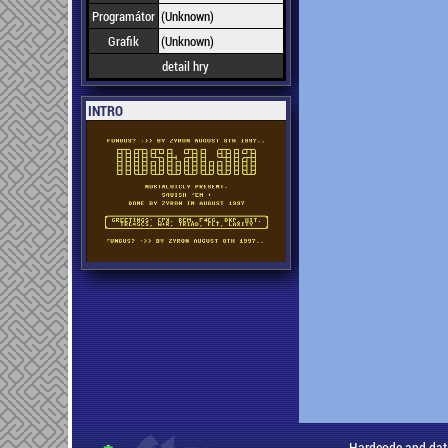
Programátor
(Unknown)
Grafik
(Unknown)
detail hry
INTRO
Hardcode and dat