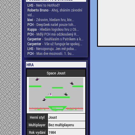
LHS
- Není to HotRod?
Roberto Bruno
- Ahoj, sháním závodní
vid...
kiwi
- Zdravim, hledam hru, kte...
PCH
- DeepSeek našel pouze toh...
Kuppa
- Hledám logickou hru z C6...
PCH
- Mdlý PCH má odzkoušený R...
Carpenter
- Souhlasím s Patrikem a k...
Carpenter
- Vše už funguje ke spokoj...
LHS
- Nerozporuju. Jen mě poba...
PCH
- Mas dve moznosti. 1. bu...
HRA
Space Joust
Herní styl
Joust
Multiplayer
Bez multiplayeru
Rok vydání
1984