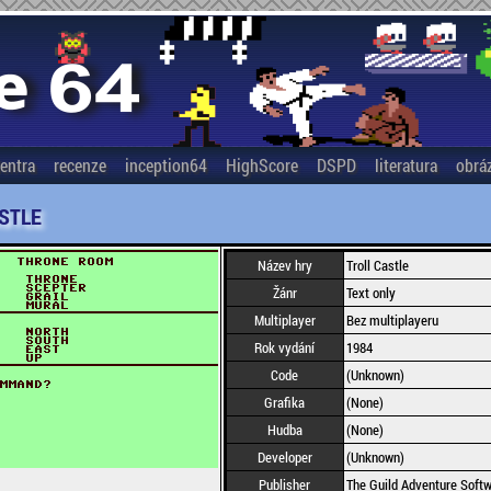
entra
recenze
inception64
HighScore
DSPD
literatura
obrá
STLE
Název hry
Troll Castle
Žánr
Text only
Multiplayer
Bez multiplayeru
Rok vydání
1984
Code
(Unknown)
Grafika
(None)
Hudba
(None)
Developer
(Unknown)
Publisher
The Guild Adventure Soft