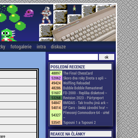
zky
fotogalerie
intra
diskuze
POSLEDNÍ RECENZE
48897
The Final ChessCard
52062
Skoro dva roky života s apli ~
49424
Wolfling Reloaded
48286
Bubble Bobble Remastered
51607
FD-2000 - Replika disketové ~
53268
Revision 2023 - Pártyreport
54847
8MIDAS - Tak trochu jiná ark ~
54014
GP Cars - česká závodní hra! ~
Přenosný Commodore 64 - uHel
54327
~
53541
Tupouni 1 a Tupouni 2
REAKCE NA ČLÁNKY
ware