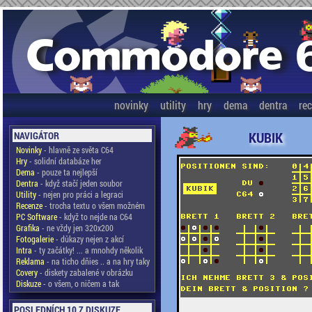
novinky
utility
hry
dema
dentra
re
KUBIK
NAVIGÁTOR
Novinky
- hlavně ze světa C64
Hry
- solidní databáze her
Dema
- pouze ta nejlepší
Dentra
- když stačí jeden soubor
Utility
- nejen pro práci a legraci
Recenze
- trocha textu o všem možném
PC Software
- když to nejde na C64
Grafika
- ne vždy jen 320x200
Fotogalerie
- důkazy nejen z akcí
Intra
- ty začátky! ... a mnohdy několik
Reklama
- na ticho dňies .. a na hry taky
Covery
- diskety zabalené v obrázku
Diskuze
- o všem, o ničem a tak
POSLEDNÍCH 10 Z DISKUZE