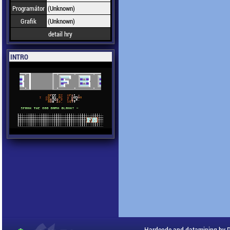
Programátor
(Unknown)
Grafik
(Unknown)
detail hry
INTRO
Hardcode and datamining by 