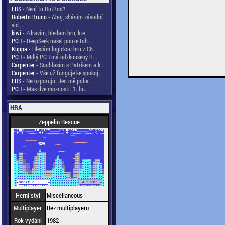
LHS
- Není to HotRod?
Roberto Bruno
- Ahoj, sháním závodní
vid...
kiwi
- Zdravim, hledam hru, kte...
PCH
- DeepSeek našel pouze toh...
Kuppa
- Hledám logickou hru z C6...
PCH
- Mdlý PCH má odzkoušený R...
Carpenter
- Souhlasím s Patrikem a k...
Carpenter
- Vše už funguje ke spokoj...
LHS
- Nerozporuju. Jen mě poba...
PCH
- Mas dve moznosti. 1. bu...
HRA
Zeppelin Rescue
Herní styl
Miscellaneous
Multiplayer
Bez multiplayeru
Rok vydání
1982