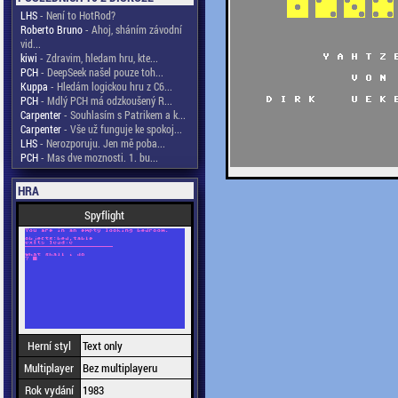
LHS
- Není to HotRod?
Roberto Bruno
- Ahoj, sháním závodní
vid...
kiwi
- Zdravim, hledam hru, kte...
PCH
- DeepSeek našel pouze toh...
Kuppa
- Hledám logickou hru z C6...
PCH
- Mdlý PCH má odzkoušený R...
Carpenter
- Souhlasím s Patrikem a k...
Carpenter
- Vše už funguje ke spokoj...
LHS
- Nerozporuju. Jen mě poba...
PCH
- Mas dve moznosti. 1. bu...
HRA
Spyflight
Herní styl
Text only
Multiplayer
Bez multiplayeru
Rok vydání
1983