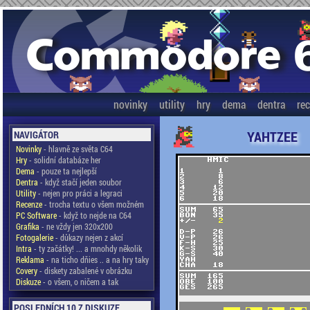
novinky
utility
hry
dema
dentra
re
YAHTZEE
NAVIGÁTOR
Novinky
- hlavně ze světa C64
Hry
- solidní databáze her
Dema
- pouze ta nejlepší
Dentra
- když stačí jeden soubor
Utility
- nejen pro práci a legraci
Recenze
- trocha textu o všem možném
PC Software
- když to nejde na C64
Grafika
- ne vždy jen 320x200
Fotogalerie
- důkazy nejen z akcí
Intra
- ty začátky! ... a mnohdy několik
Reklama
- na ticho dňies .. a na hry taky
Covery
- diskety zabalené v obrázku
Diskuze
- o všem, o ničem a tak
POSLEDNÍCH 10 Z DISKUZE