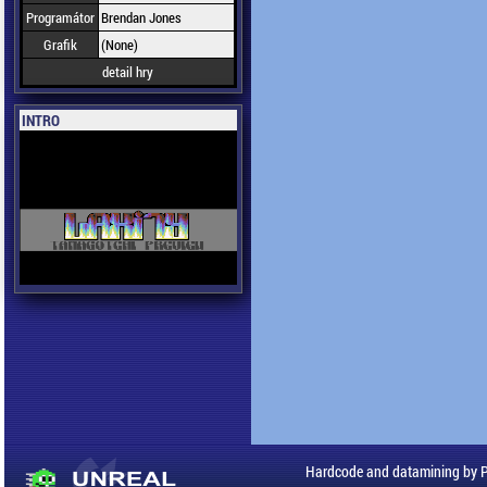
Programátor
Brendan Jones
Grafik
(None)
detail hry
INTRO
Hardcode and datamining by 