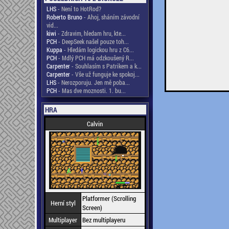
LHS
- Není to HotRod?
Roberto Bruno
- Ahoj, sháním závodní
vid...
kiwi
- Zdravim, hledam hru, kte...
PCH
- DeepSeek našel pouze toh...
Kuppa
- Hledám logickou hru z C6...
PCH
- Mdlý PCH má odzkoušený R...
Carpenter
- Souhlasím s Patrikem a k...
Carpenter
- Vše už funguje ke spokoj...
LHS
- Nerozporuju. Jen mě poba...
PCH
- Mas dve moznosti. 1. bu...
HRA
Calvin
Platformer (Scrolling
Herní styl
Screen)
Multiplayer
Bez multiplayeru