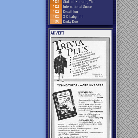
1934
Staff of Karnath, The
1929
International Soccer
1922
Decathlon
1920
3-D Labyrinth
1893
Dinky Doo
ADVERT