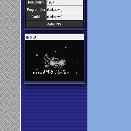
Rok vydání
1987
Programátor
(Unknown)
Grafik
(Unknown)
detail hry
INTRO