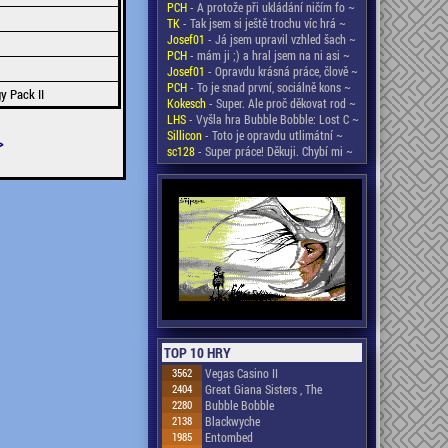
PCH
- A protože při ukládání ničím fo ~
TK
- Tak jsem si ještě trochu víc hrá ~
Josef01
- Já jsem upravil vzhled šach ~
PCH
- mám ji ;) a hral jsem na ni asi ~
Josef01
- Opravdu krásná práce, člově ~
PCH
- To je snad první, sociálně kons ~
y Pack II
Kokesch
- Super. Ale proč děkovat rod ~
LHS
- Vyšla hra Bubble Bobble: Lost C ~
Sillicon
- Toto je opravdu utlimátní ~
>
sc128
- Super práce! Děkuji. Chybí mi ~
TOP 10 HRY
3562
Vegas Casino II
2404
Great Giana Sisters , The
2280
Bubble Bobble
2138
Blackwyche
1985
Entombed