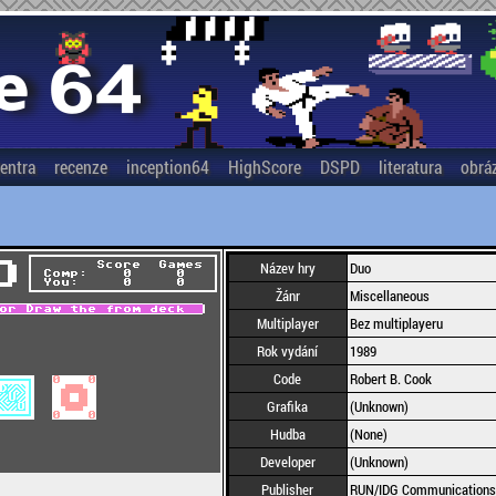
entra
recenze
inception64
HighScore
DSPD
literatura
obrá
Název hry
Duo
Žánr
Miscellaneous
Multiplayer
Bez multiplayeru
Rok vydání
1989
Code
Robert B. Cook
Grafika
(Unknown)
Hudba
(None)
Developer
(Unknown)
Publisher
RUN/IDG Communications