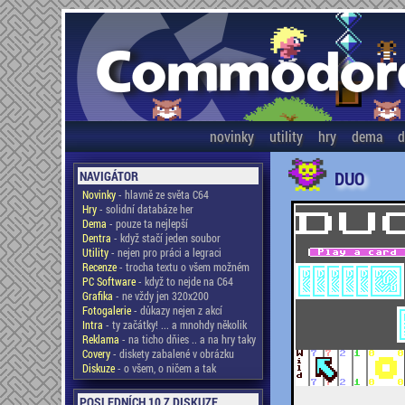
novinky
utility
hry
dema
d
DUO
NAVIGÁTOR
Novinky
- hlavně ze světa C64
Hry
- solidní databáze her
Dema
- pouze ta nejlepší
Dentra
- když stačí jeden soubor
Utility
- nejen pro práci a legraci
Recenze
- trocha textu o všem možném
PC Software
- když to nejde na C64
Grafika
- ne vždy jen 320x200
Fotogalerie
- důkazy nejen z akcí
Intra
- ty začátky! ... a mnohdy několik
Reklama
- na ticho dňies .. a na hry taky
Covery
- diskety zabalené v obrázku
Diskuze
- o všem, o ničem a tak
POSLEDNÍCH 10 Z DISKUZE