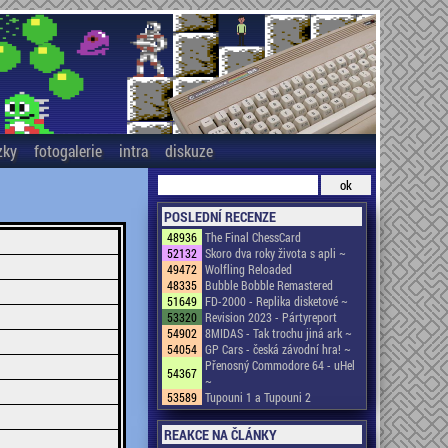
zky
fotogalerie
intra
diskuze
POSLEDNÍ RECENZE
48936
The Final ChessCard
52132
Skoro dva roky života s apli ~
49472
Wolfling Reloaded
48335
Bubble Bobble Remastered
51649
FD-2000 - Replika disketové ~
53320
Revision 2023 - Pártyreport
54902
8MIDAS - Tak trochu jiná ark ~
54054
GP Cars - česká závodní hra! ~
Přenosný Commodore 64 - uHel
54367
~
53589
Tupouni 1 a Tupouni 2
REAKCE NA ČLÁNKY