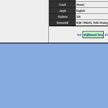
Crack
(None)
Jazyk
English
Staženo
336
Komentář
RUN 1990/02, RUN Strateg
<<
>
stáhnout hru