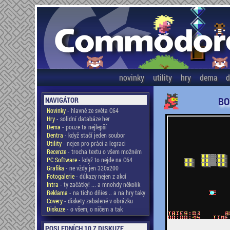
novinky
utility
hry
dema
d
BO
NAVIGÁTOR
Novinky
- hlavně ze světa C64
Hry
- solidní databáze her
Dema
- pouze ta nejlepší
Dentra
- když stačí jeden soubor
Utility
- nejen pro práci a legraci
Recenze
- trocha textu o všem možném
PC Software
- když to nejde na C64
Grafika
- ne vždy jen 320x200
Fotogalerie
- důkazy nejen z akcí
Intra
- ty začátky! ... a mnohdy několik
Reklama
- na ticho dňies .. a na hry taky
Covery
- diskety zabalené v obrázku
Diskuze
- o všem, o ničem a tak
POSLEDNÍCH 10 Z DISKUZE