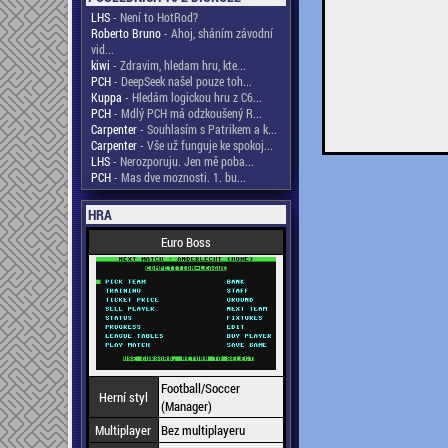
LHS
- Není to HotRod?
Roberto Bruno
- Ahoj, sháním závodní
vid...
kiwi
- Zdravim, hledam hru, kte...
PCH
- DeepSeek našel pouze toh...
Kuppa
- Hledám logickou hru z C6...
PCH
- Mdlý PCH má odzkoušený R...
Carpenter
- Souhlasím s Patrikem a k...
Carpenter
- Vše už funguje ke spokoj...
LHS
- Nerozporuju. Jen mě poba...
PCH
- Mas dve moznosti. 1. bu...
HRA
Euro Boss
Football/Soccer
Herní styl
(Manager)
Multiplayer
Bez multiplayeru