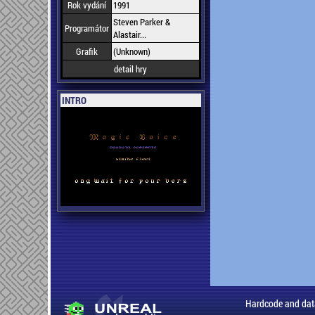
Rok vydání
1991
Steven Parker &
Programátor
Alastair...
Grafik
(Unknown)
detail hry
INTRO
Hardcode and dat