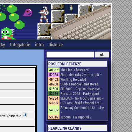
zky
fotogalerie
intra
diskuze
POSLEDNÍ RECENZE
48867
The Final ChessCard
52038
Skoro dva roky života s apli ~
49403
Wolfling Reloaded
48260
Bubble Bobble Remastered
51590
FD-2000 - Replika disketové ~
53246
Revision 2023 - Pártyreport
54834
8MIDAS - Tak trochu jiná ark ~
53995
GP Cars - česká závodní hra! ~
Přenosný Commodore 64 - uHel
54305
~
jarte Vosseteig
53516
Tupouni 1 a Tupouni 2
REAKCE NA ČLÁNKY