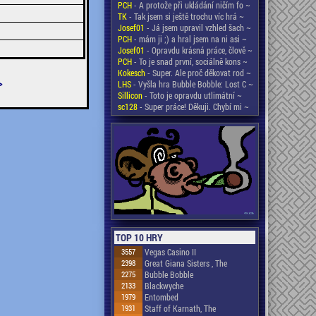
PCH
- A protože při ukládání ničím fo ~
TK
- Tak jsem si ještě trochu víc hrá ~
Josef01
- Já jsem upravil vzhled šach ~
PCH
- mám ji ;) a hral jsem na ni asi ~
Josef01
- Opravdu krásná práce, člově ~
PCH
- To je snad první, sociálně kons ~
Kokesch
- Super. Ale proč děkovat rod ~
>
LHS
- Vyšla hra Bubble Bobble: Lost C ~
Sillicon
- Toto je opravdu utlimátní ~
sc128
- Super práce! Děkuji. Chybí mi ~
TOP 10 HRY
3557
Vegas Casino II
2398
Great Giana Sisters , The
2275
Bubble Bobble
2133
Blackwyche
1979
Entombed
1931
Staff of Karnath, The