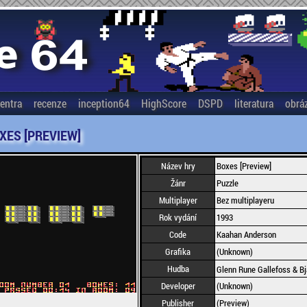
entra
recenze
inception64
HighScore
DSPD
literatura
obrá
XES [PREVIEW]
Název hry
Boxes [Preview]
Žánr
Puzzle
Multiplayer
Bez multiplayeru
Rok vydání
1993
Code
Kaahan Anderson
Grafika
(Unknown)
Hudba
Glenn Rune Gallefoss & B
Developer
(Unknown)
Publisher
(Preview)