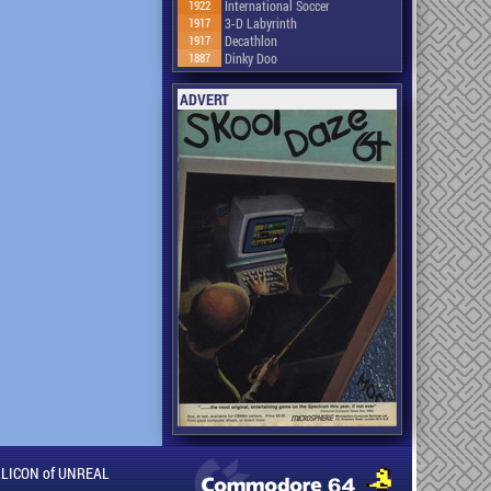
1922
International Soccer
1917
3-D Labyrinth
1917
Decathlon
1887
Dinky Doo
ADVERT
ILLICON of UNREAL