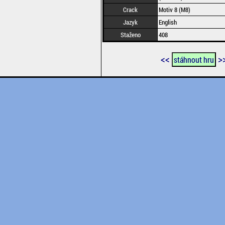
Crack
Motiv 8 (M8)
Jazyk
English
Staženo
408
<<
>
stáhnout hru