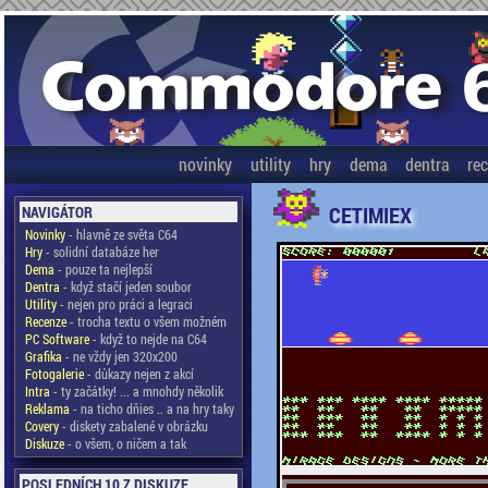
novinky
utility
hry
dema
dentra
re
CETIMIEX
NAVIGÁTOR
Novinky
- hlavně ze světa C64
Hry
- solidní databáze her
Dema
- pouze ta nejlepší
Dentra
- když stačí jeden soubor
Utility
- nejen pro práci a legraci
Recenze
- trocha textu o všem možném
PC Software
- když to nejde na C64
Grafika
- ne vždy jen 320x200
Fotogalerie
- důkazy nejen z akcí
Intra
- ty začátky! ... a mnohdy několik
Reklama
- na ticho dňies .. a na hry taky
Covery
- diskety zabalené v obrázku
Diskuze
- o všem, o ničem a tak
POSLEDNÍCH 10 Z DISKUZE