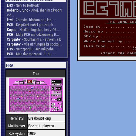
LHS
- Není to HotRod?
Roberto Bruno
- Ahoj, sháním závodní
vid...
kiwi
- Zdravim, hledam hru, kte...
PCH
- DeepSeek našel pouze toh...
Kuppa
- Hledám logickou hru z C6...
PCH
- Mdlý PCH má odzkoušený R...
Carpenter
- Souhlasím s Patrikem a k...
Carpenter
- Vše už funguje ke spokoj...
LHS
- Nerozporuju. Jen mě poba...
PCH
- Mas dve moznosti. 1. bu...
HRA
Trio
Herní styl
Breakout/Pong
Multiplayer
Bez multiplayeru
Rok vydání
1989