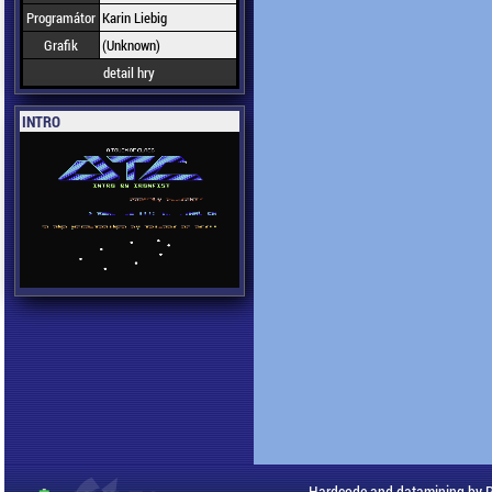
Programátor
Karin Liebig
Grafik
(Unknown)
detail hry
INTRO
Hardcode and datamining by 