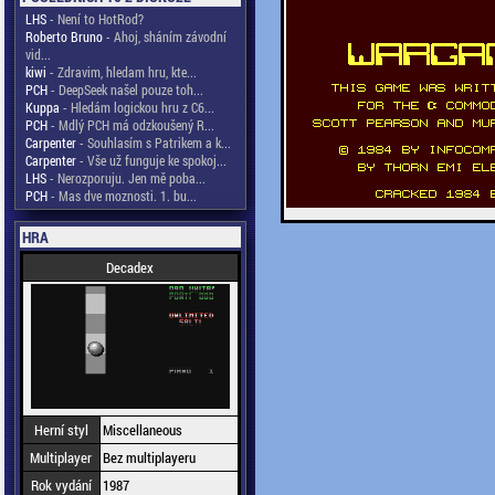
LHS
- Není to HotRod?
Roberto Bruno
- Ahoj, sháním závodní
vid...
kiwi
- Zdravim, hledam hru, kte...
PCH
- DeepSeek našel pouze toh...
Kuppa
- Hledám logickou hru z C6...
PCH
- Mdlý PCH má odzkoušený R...
Carpenter
- Souhlasím s Patrikem a k...
Carpenter
- Vše už funguje ke spokoj...
LHS
- Nerozporuju. Jen mě poba...
PCH
- Mas dve moznosti. 1. bu...
HRA
Decadex
Herní styl
Miscellaneous
Multiplayer
Bez multiplayeru
Rok vydání
1987