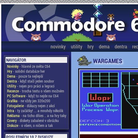
novinky
utility
hry
dema
dentra
re
WARGAMES
NAVIGÁTOR
Novinky
- hlavně ze světa C64
Hry
- solidní databáze her
Dema
- pouze ta nejlepší
Dentra
- když stačí jeden soubor
Utility
- nejen pro práci a legraci
Recenze
- trocha textu o všem možném
PC Software
- když to nejde na C64
Grafika
- ne vždy jen 320x200
Fotogalerie
- důkazy nejen z akcí
Intra
- ty začátky! ... a mnohdy několik
Reklama
- na ticho dňies .. a na hry taky
Covery
- diskety zabalené v obrázku
Diskuze
- o všem, o ničem a tak
POSLEDNÍCH 10 Z DISKUZE