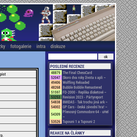
zky
fotogalerie
intra
diskuze
POSLEDNÍ RECENZE
48879
The Final ChessCard
pist
52047
Skoro dva roky života s apli ~
49406
Wolfling Reloaded
48268
Bubble Bobble Remastered
51597
FD-2000 - Replika disketové ~
53253
Revision 2023 - Pártyreport
54838
8MIDAS - Tak trochu jiná ark ~
54002
GP Cars - česká závodní hra! ~
Přenosný Commodore 64 - uHel
54309
~
53526
Tupouni 1 a Tupouni 2
REAKCE NA ČLÁNKY
rp.