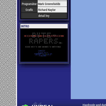
Programátor
Mark Greenshields
Grafik
Richard Naylor
detail hry
INTRO
Hardcode and dat