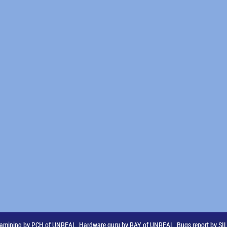
amining by PCH of UNREAL, Hardware guru by RAY of UNREAL, Bugs report by S