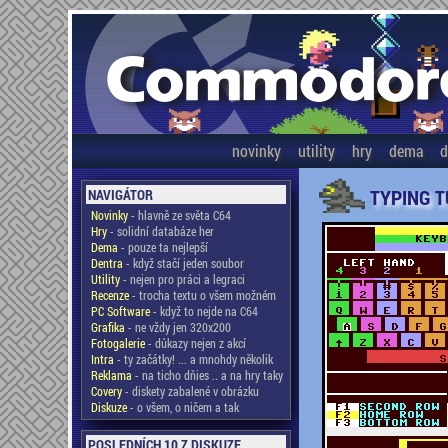
novinky
utility
hry
dema
d
TYPING T
NAVIGÁTOR
Novinky
- hlavně ze světa C64
Hry
- solidní databáze her
Dema
- pouze ta nejlepší
Dentra
- když stačí jeden soubor
Utility
- nejen pro práci a legraci
Recenze
- trocha textu o všem možném
PC Software
- když to nejde na C64
Grafika
- ne vždy jen 320x200
Fotogalerie
- důkazy nejen z akcí
Intra
- ty začátky! ... a mnohdy několik
Reklama
- na ticho dňies .. a na hry taky
Covery
- diskety zabalené v obrázku
Diskuze
- o všem, o ničem a tak
POSLEDNÍCH 10 Z DISKUZE