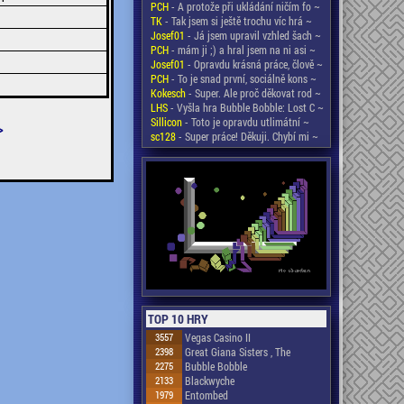
PCH
- A protože při ukládání ničím fo ~
TK
- Tak jsem si ještě trochu víc hrá ~
Josef01
- Já jsem upravil vzhled šach ~
PCH
- mám ji ;) a hral jsem na ni asi ~
Josef01
- Opravdu krásná práce, člově ~
PCH
- To je snad první, sociálně kons ~
Kokesch
- Super. Ale proč děkovat rod ~
LHS
- Vyšla hra Bubble Bobble: Lost C ~
Sillicon
- Toto je opravdu utlimátní ~
>
sc128
- Super práce! Děkuji. Chybí mi ~
TOP 10 HRY
3557
Vegas Casino II
2398
Great Giana Sisters , The
2275
Bubble Bobble
2133
Blackwyche
1979
Entombed