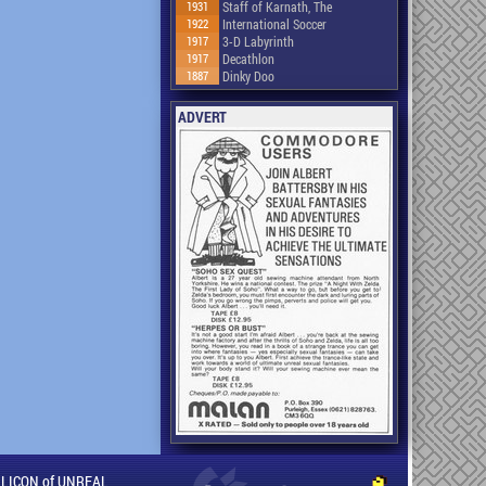
1931
Staff of Karnath, The
1922
International Soccer
1917
3-D Labyrinth
1917
Decathlon
1887
Dinky Doo
ADVERT
ILLICON of UNREAL