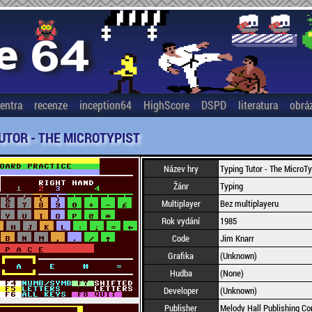
entra
recenze
inception64
HighScore
DSPD
literatura
obrá
UTOR - THE MICROTYPIST
Název hry
Typing Tutor - The MicroTy
Žánr
Typing
Multiplayer
Bez multiplayeru
Rok vydání
1985
Code
Jim Knarr
Grafika
(Unknown)
Hudba
(None)
Developer
(Unknown)
Publisher
Melody Hall Publishing Co