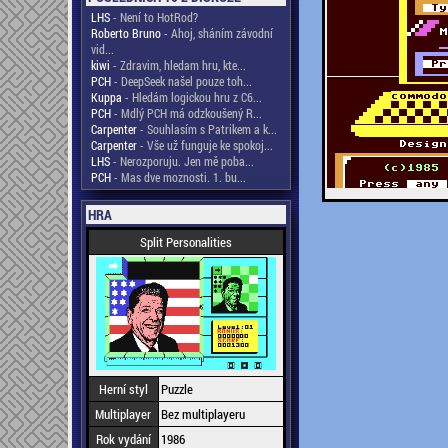
LHS
- Není to HotRod?
Roberto Bruno
- Ahoj, sháním závodní
vid...
kiwi
- Zdravim, hledam hru, kte...
PCH
- DeepSeek našel pouze toh...
Kuppa
- Hledám logickou hru z C6...
PCH
- Mdlý PCH má odzkoušený R...
Carpenter
- Souhlasím s Patrikem a k...
Carpenter
- Vše už funguje ke spokoj...
LHS
- Nerozporuju. Jen mě poba...
PCH
- Mas dve moznosti. 1. bu...
HRA
Split Personalities
Herní styl
Puzzle
Multiplayer
Bez multiplayeru
Rok vydání
1986