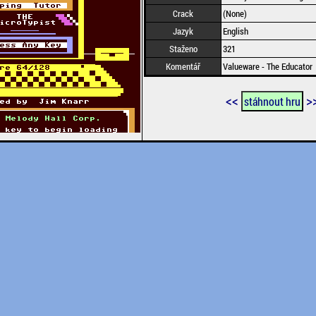
Crack
(None)
Jazyk
English
Staženo
321
Komentář
Valueware - The Educator
<<
>
stáhnout hru