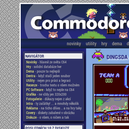
novinky
utility
hry
dema
d
DINGSDA
NAVIGÁTOR
Novinky
- hlavně ze světa C64
Hry
- solidní databáze her
Dema
- pouze ta nejlepší
Dentra
- když stačí jeden soubor
Utility
- nejen pro práci a legraci
Recenze
- trocha textu o všem možném
PC Software
- když to nejde na C64
Grafika
- ne vždy jen 320x200
Fotogalerie
- důkazy nejen z akcí
Intra
- ty začátky! ... a mnohdy několik
Reklama
- na ticho dňies .. a na hry taky
Covery
- diskety zabalené v obrázku
Diskuze
- o všem, o ničem a tak
POSLEDNÍCH 10 Z DISKUZE