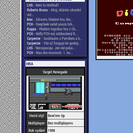
LHS
- Není to HotRod?
Roberto Bruno
- Ahoj, sháním závodní
vid...
kiwi
- Zdravim, hledam hru, kte...
PCH
- DeepSeek našel pouze toh...
Kuppa
- Hledám logickou hru z C6...
PCH
- Mdlý PCH má odzkoušený R...
Carpenter
- Souhlasím s Patrikem a k...
Carpenter
- Vše už funguje ke spokoj...
LHS
- Nerozporuju. Jen mě poba...
PCH
- Mas dve moznosti. 1. bu...
HRA
Target Renegade
Herní styl
Beat'em Up
Multiplayer
Bez multiplayeru
Rok vydání
1988