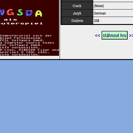
Crack
(None)
Jazyk
German
Staženo
338
<<
>
stáhnout hru