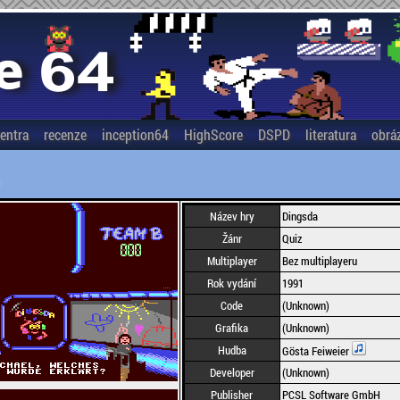
entra
recenze
inception64
HighScore
DSPD
literatura
obrá
Název hry
Dingsda
Žánr
Quiz
Multiplayer
Bez multiplayeru
Rok vydání
1991
Code
(Unknown)
Grafika
(Unknown)
Hudba
Gösta Feiweier
Developer
(Unknown)
Publisher
PCSL Software GmbH