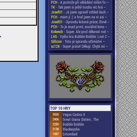
PCH
- A protože při ukládání ničím fo ~
TK
- Tak jsem si ještě trochu víc hrá ~
Josef01
- Já jsem upravil vzhled šach ~
PCH
- mám ji ;) a hral jsem na ni asi ~
Josef01
- Opravdu krásná práce, člově ~
PCH
- To je snad první, sociálně kons ~
Kokesch
- Super. Ale proč děkovat rod ~
>
LHS
- Vyšla hra Bubble Bobble: Lost C ~
Sillicon
- Toto je opravdu utlimátní ~
sc128
- Super práce! Děkuji. Chybí mi ~
TOP 10 HRY
3565
Vegas Casino II
2406
Great Giana Sisters , The
2280
Bubble Bobble
2138
Blackwyche
1987
Entombed