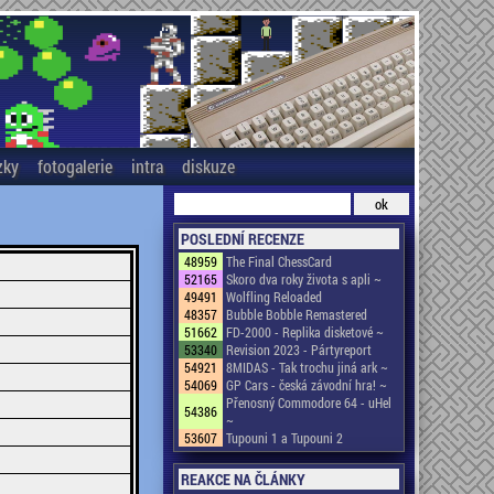
zky
fotogalerie
intra
diskuze
POSLEDNÍ RECENZE
48959
The Final ChessCard
52165
Skoro dva roky života s apli ~
49491
Wolfling Reloaded
48357
Bubble Bobble Remastered
51662
FD-2000 - Replika disketové ~
53340
Revision 2023 - Pártyreport
54921
8MIDAS - Tak trochu jiná ark ~
54069
GP Cars - česká závodní hra! ~
Přenosný Commodore 64 - uHel
54386
~
53607
Tupouni 1 a Tupouni 2
REAKCE NA ČLÁNKY