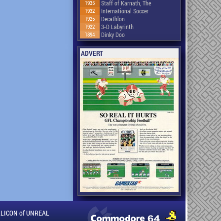
1935
Staff of Karnath, The
1932
International Soccer
1925
Decathlon
1922
3-D Labyrinth
1894
Dinky Doo
ADVERT
ILLICON of UNREAL