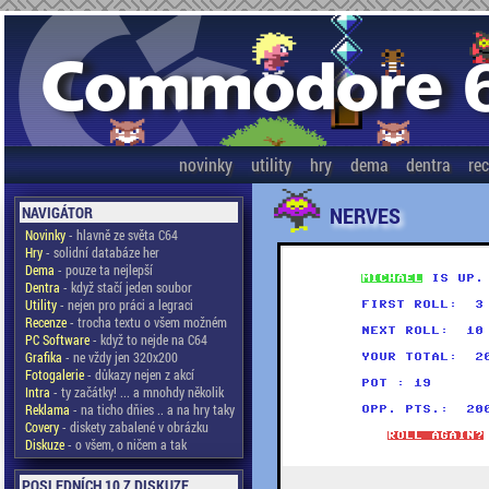
novinky
utility
hry
dema
dentra
re
NERVES
NAVIGÁTOR
Novinky
- hlavně ze světa C64
Hry
- solidní databáze her
Dema
- pouze ta nejlepší
Dentra
- když stačí jeden soubor
Utility
- nejen pro práci a legraci
Recenze
- trocha textu o všem možném
PC Software
- když to nejde na C64
Grafika
- ne vždy jen 320x200
Fotogalerie
- důkazy nejen z akcí
Intra
- ty začátky! ... a mnohdy několik
Reklama
- na ticho dňies .. a na hry taky
Covery
- diskety zabalené v obrázku
Diskuze
- o všem, o ničem a tak
POSLEDNÍCH 10 Z DISKUZE