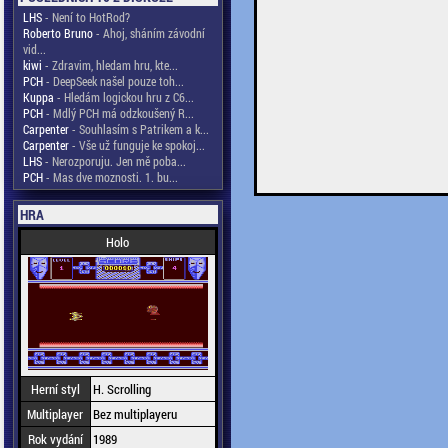
LHS
- Není to HotRod?
Roberto Bruno
- Ahoj, sháním závodní
vid...
kiwi
- Zdravim, hledam hru, kte...
PCH
- DeepSeek našel pouze toh...
Kuppa
- Hledám logickou hru z C6...
PCH
- Mdlý PCH má odzkoušený R...
Carpenter
- Souhlasím s Patrikem a k...
Carpenter
- Vše už funguje ke spokoj...
LHS
- Nerozporuju. Jen mě poba...
PCH
- Mas dve moznosti. 1. bu...
HRA
Holo
Herní styl
H. Scrolling
Multiplayer
Bez multiplayeru
Rok vydání
1989