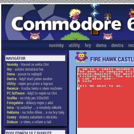
novinky
utility
hry
dema
dentra
re
FIRE HAWK CASTL
NAVIGÁTOR
Novinky
- hlavně ze světa C64
Hry
- solidní databáze her
Dema
- pouze ta nejlepší
Dentra
- když stačí jeden soubor
Utility
- nejen pro práci a legraci
Recenze
- trocha textu o všem možném
PC Software
- když to nejde na C64
Grafika
- ne vždy jen 320x200
Fotogalerie
- důkazy nejen z akcí
Intra
- ty začátky! ... a mnohdy několik
Reklama
- na ticho dňies .. a na hry taky
Covery
- diskety zabalené v obrázku
Diskuze
- o všem, o ničem a tak
POSLEDNÍCH 10 Z DISKUZE