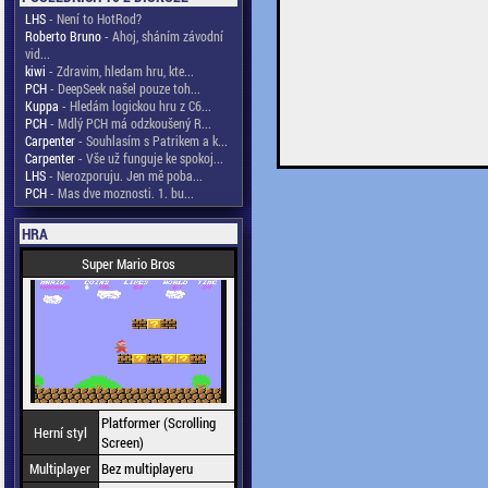
LHS
- Není to HotRod?
Roberto Bruno
- Ahoj, sháním závodní
vid...
kiwi
- Zdravim, hledam hru, kte...
PCH
- DeepSeek našel pouze toh...
Kuppa
- Hledám logickou hru z C6...
PCH
- Mdlý PCH má odzkoušený R...
Carpenter
- Souhlasím s Patrikem a k...
Carpenter
- Vše už funguje ke spokoj...
LHS
- Nerozporuju. Jen mě poba...
PCH
- Mas dve moznosti. 1. bu...
HRA
Super Mario Bros
Platformer (Scrolling
Herní styl
Screen)
Multiplayer
Bez multiplayeru