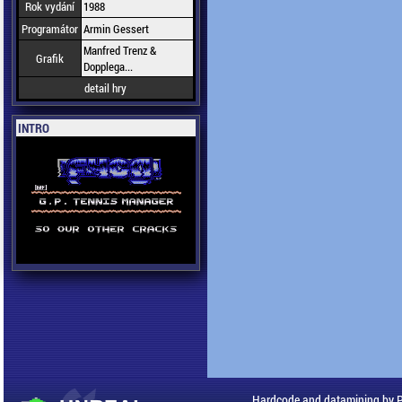
Rok vydání
1988
Programátor
Armin Gessert
Manfred Trenz &
Grafik
Dopplega...
detail hry
INTRO
Hardcode and datamining by 