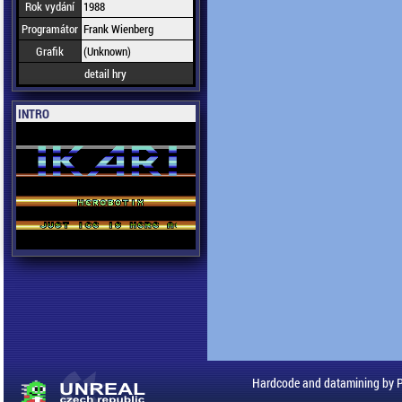
Rok vydání
1988
Programátor
Frank Wienberg
Grafik
(Unknown)
detail hry
INTRO
Hardcode and datamining by 