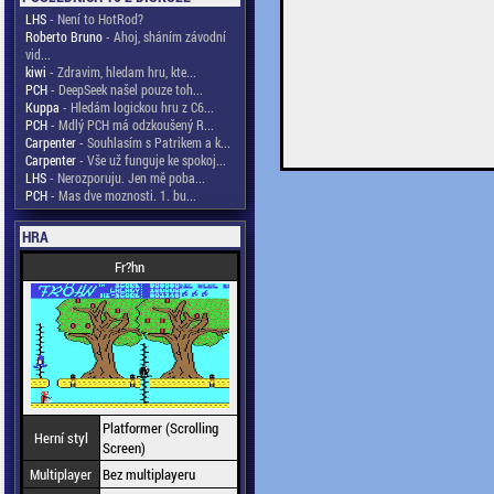
LHS
- Není to HotRod?
Roberto Bruno
- Ahoj, sháním závodní
vid...
kiwi
- Zdravim, hledam hru, kte...
PCH
- DeepSeek našel pouze toh...
Kuppa
- Hledám logickou hru z C6...
PCH
- Mdlý PCH má odzkoušený R...
Carpenter
- Souhlasím s Patrikem a k...
Carpenter
- Vše už funguje ke spokoj...
LHS
- Nerozporuju. Jen mě poba...
PCH
- Mas dve moznosti. 1. bu...
HRA
Fr?hn
Platformer (Scrolling
Herní styl
Screen)
Multiplayer
Bez multiplayeru