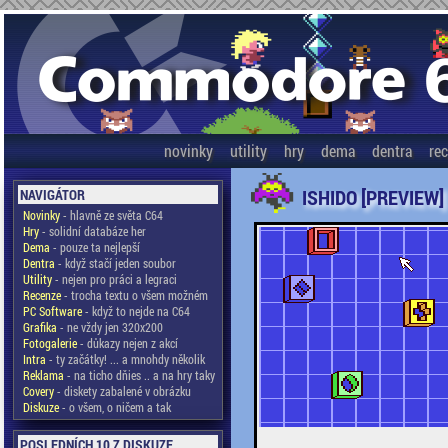
novinky
utility
hry
dema
dentra
re
ISHIDO [PREVIEW]
NAVIGÁTOR
Novinky
- hlavně ze světa C64
Hry
- solidní databáze her
Dema
- pouze ta nejlepší
Dentra
- když stačí jeden soubor
Utility
- nejen pro práci a legraci
Recenze
- trocha textu o všem možném
PC Software
- když to nejde na C64
Grafika
- ne vždy jen 320x200
Fotogalerie
- důkazy nejen z akcí
Intra
- ty začátky! ... a mnohdy několik
Reklama
- na ticho dňies .. a na hry taky
Covery
- diskety zabalené v obrázku
Diskuze
- o všem, o ničem a tak
POSLEDNÍCH 10 Z DISKUZE