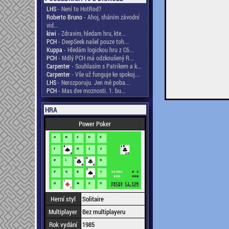
LHS
- Není to HotRod?
Roberto Bruno
- Ahoj, sháním závodní
vid...
kiwi
- Zdravim, hledam hru, kte...
PCH
- DeepSeek našel pouze toh...
Kuppa
- Hledám logickou hru z C6...
PCH
- Mdlý PCH má odzkoušený R...
Carpenter
- Souhlasím s Patrikem a k...
Carpenter
- Vše už funguje ke spokoj...
LHS
- Nerozporuju. Jen mě poba...
PCH
- Mas dve moznosti. 1. bu...
HRA
Power Poker
Herní styl
Solitaire
Multiplayer
Bez multiplayeru
Rok vydání
1985