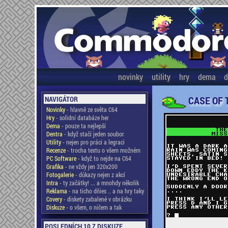
novinky
utility
hry
dema
d
CASE OF 
NAVIGÁTOR
Novinky
- hlavně ze světa C64
Hry
- solidní databáze her
Dema
- pouze ta nejlepší
Dentra
- když stačí jeden soubor
Utility
- nejen pro práci a legraci
Recenze
- trocha textu o všem možném
PC Software
- když to nejde na C64
Grafika
- ne vždy jen 320x200
Fotogalerie
- důkazy nejen z akcí
Intra
- ty začátky! ... a mnohdy několik
Reklama
- na ticho dňies .. a na hry taky
Covery
- diskety zabalené v obrázku
Diskuze
- o všem, o ničem a tak
POSLEDNÍCH 10 Z DISKUZE