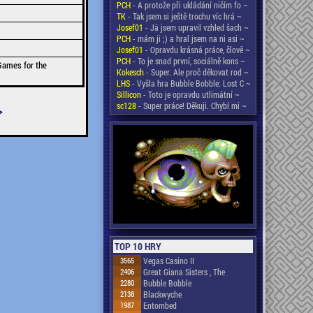
PCH
- A protože při ukládání ničím fo ~
TK
- Tak jsem si ještě trochu víc hrá ~
Josef01
- Já jsem upravil vzhled šach ~
PCH
- mám ji ;) a hral jsem na ni asi ~
Josef01
- Opravdu krásná práce, člově ~
PCH
- To je snad první, sociálně kons ~
Games for the
Kokesch
- Super. Ale proč děkovat rod ~
LHS
- Vyšla hra Bubble Bobble: Lost C ~
Sillicon
- Toto je opravdu utlimátní ~
sc128
- Super práce! Děkuji. Chybí mi ~
>
TOP 10 HRY
3565
Vegas Casino II
2406
Great Giana Sisters , The
2280
Bubble Bobble
2138
Blackwyche
1987
Entombed