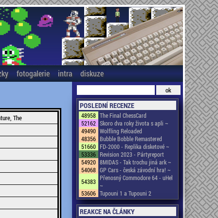
zky
fotogalerie
intra
diskuze
POSLEDNÍ RECENZE
48958
The Final ChessCard
ture, The
52162
Skoro dva roky života s apli ~
49490
Wolfling Reloaded
48356
Bubble Bobble Remastered
51660
FD-2000 - Replika disketové ~
53336
Revision 2023 - Pártyreport
54920
8MIDAS - Tak trochu jiná ark ~
54068
GP Cars - česká závodní hra! ~
Přenosný Commodore 64 - uHel
54383
~
53606
Tupouni 1 a Tupouni 2
REAKCE NA ČLÁNKY