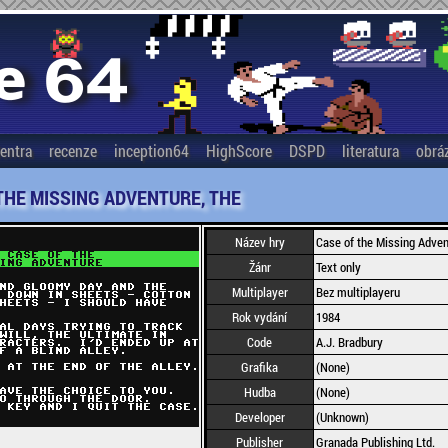
entra
recenze
inception64
HighScore
DSPD
literatura
obrá
THE MISSING ADVENTURE, THE
Název hry
Case of the Missing Adven
Žánr
Text only
Multiplayer
Bez multiplayeru
Rok vydání
1984
Code
A.J. Bradbury
Grafika
(None)
Hudba
(None)
Developer
(Unknown)
Publisher
Granada Publishing Ltd.