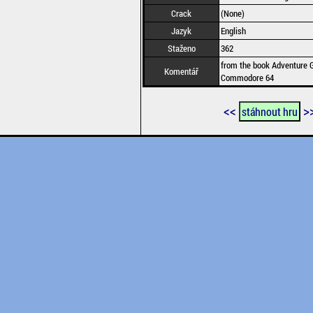
Crack
(None)
Jazyk
English
Staženo
362
from the book Adventure 
Komentář
Commodore 64
<<
>
stáhnout hru