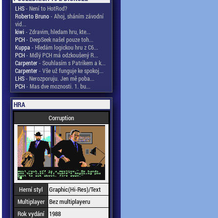
LHS
- Není to HotRod?
Roberto Bruno
- Ahoj, sháním závodní
vid...
kiwi
- Zdravim, hledam hru, kte...
PCH
- DeepSeek našel pouze toh...
Kuppa
- Hledám logickou hru z C6...
PCH
- Mdlý PCH má odzkoušený R...
Carpenter
- Souhlasím s Patrikem a k...
Carpenter
- Vše už funguje ke spokoj...
LHS
- Nerozporuju. Jen mě poba...
PCH
- Mas dve moznosti. 1. bu...
HRA
Corruption
Herní styl
Graphic(Hi-Res)/Text
Multiplayer
Bez multiplayeru
Rok vydání
1988