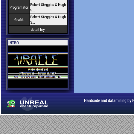
Robert Steggles & Hugh
Programátor
S...
Robert Steggles & Hugh
Grafik
S...
detail hry
INTRO
Hardcode and datamining by 