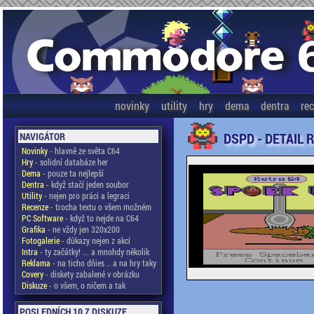
novinky
utility
hry
dema
dentra
re
DSPD - DETAIL 
NAVIGÁTOR
Novinky
- hlavně ze světa C64
Hry
- solidní databáze her
Dema
- pouze ta nejlepší
Dentra
- když stačí jeden soubor
Utility
- nejen pro práci a legraci
Recenze
- trocha textu o všem možném
PC Software
- když to nejde na C64
Grafika
- ne vždy jen 320x200
Fotogalerie
- důkazy nejen z akcí
Intra
- ty začátky! ... a mnohdy několik
Reklama
- na ticho dňies .. a na hry taky
Covery
- diskety zabalené v obrázku
Diskuze
- o všem, o ničem a tak
POSLEDNÍCH 10 Z DISKUZE