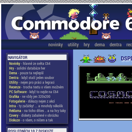
novinky
utility
hry
dema
dentra
re
DSPD
NAVIGÁTOR
Novinky
- hlavně ze světa C64
Hry
- solidní databáze her
Dema
- pouze ta nejlepší
Dentra
- když stačí jeden soubor
Utility
- nejen pro práci a legraci
Recenze
- trocha textu o všem možném
PC Software
- když to nejde na C64
Grafika
- ne vždy jen 320x200
Fotogalerie
- důkazy nejen z akcí
Intra
- ty začátky! ... a mnohdy několik
Reklama
- na ticho dňies .. a na hry taky
Covery
- diskety zabalené v obrázku
Diskuze
- o všem, o ničem a tak
POSLEDNÍCH 10 Z DISKUZE