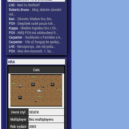
LHS
- Není to HotRod?
Roberto Bruno
- Ahoj, sháním závodní
vid...
kiwi
- Zdravim, hledam hru, kte...
PCH
- DeepSeek našel pouze toh...
Kuppa
- Hledám logickou hru z C6...
PCH
- Mdlý PCH má odzkoušený R...
Carpenter
- Souhlasím s Patrikem a k...
Carpenter
- Vše už funguje ke spokoj...
LHS
- Nerozporuju. Jen mě poba...
PCH
- Mas dve moznosti. 1. bu...
HRA
Cats
Herní styl
SEUCK
Multiplayer
Bez multiplayeru
Rok vydání
2003