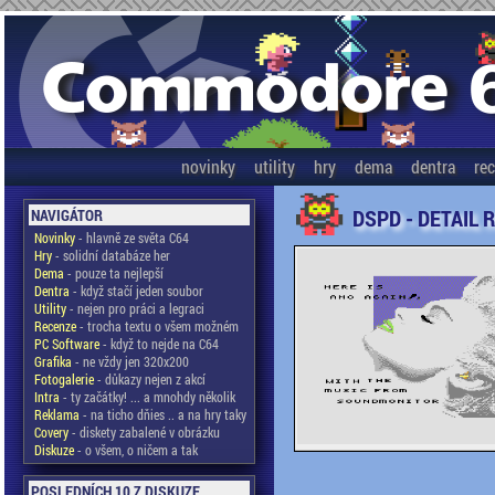
novinky
utility
hry
dema
dentra
re
DSPD - DETAIL 
NAVIGÁTOR
Novinky
- hlavně ze světa C64
Hry
- solidní databáze her
Dema
- pouze ta nejlepší
Dentra
- když stačí jeden soubor
Utility
- nejen pro práci a legraci
Recenze
- trocha textu o všem možném
PC Software
- když to nejde na C64
Grafika
- ne vždy jen 320x200
Fotogalerie
- důkazy nejen z akcí
Intra
- ty začátky! ... a mnohdy několik
Reklama
- na ticho dňies .. a na hry taky
Covery
- diskety zabalené v obrázku
Diskuze
- o všem, o ničem a tak
POSLEDNÍCH 10 Z DISKUZE