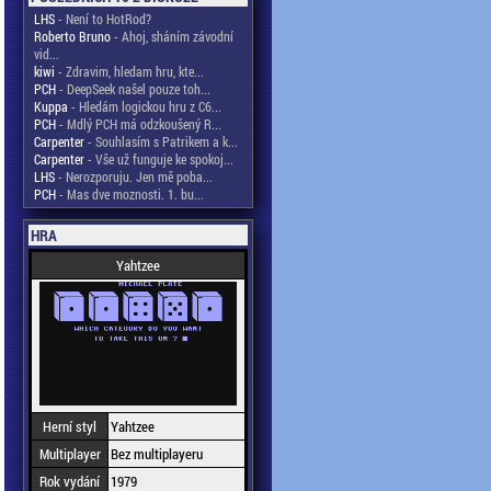
LHS
- Není to HotRod?
Roberto Bruno
- Ahoj, sháním závodní
vid...
kiwi
- Zdravim, hledam hru, kte...
PCH
- DeepSeek našel pouze toh...
Kuppa
- Hledám logickou hru z C6...
PCH
- Mdlý PCH má odzkoušený R...
Carpenter
- Souhlasím s Patrikem a k...
Carpenter
- Vše už funguje ke spokoj...
LHS
- Nerozporuju. Jen mě poba...
PCH
- Mas dve moznosti. 1. bu...
HRA
Yahtzee
Herní styl
Yahtzee
Multiplayer
Bez multiplayeru
Rok vydání
1979