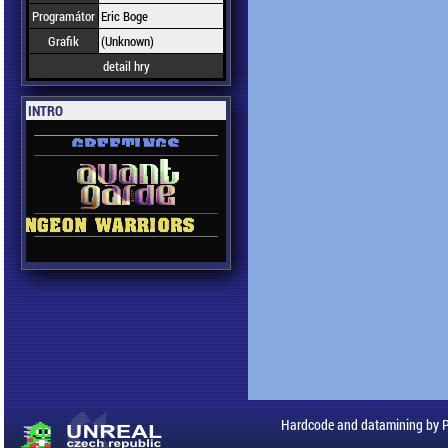
Programátor
Eric Boge
Grafik
(Unknown)
detail hry
INTRO
Hardcode and datamining by 