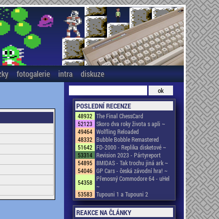
zky
fotogalerie
intra
diskuze
POSLEDNÍ RECENZE
48932
The Final ChessCard
52123
Skoro dva roky života s apli ~
49464
Wolfling Reloaded
48332
Bubble Bobble Remastered
51642
FD-2000 - Replika disketové ~
53314
Revision 2023 - Pártyreport
54895
8MIDAS - Tak trochu jiná ark ~
54046
GP Cars - česká závodní hra! ~
Přenosný Commodore 64 - uHel
54358
~
53583
Tupouni 1 a Tupouni 2
REAKCE NA ČLÁNKY