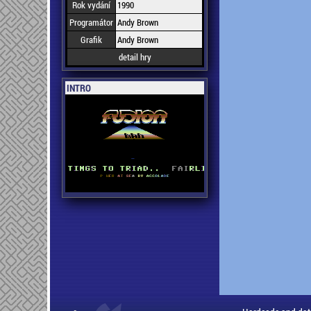
Rok vydání
1990
Programátor
Andy Brown
Grafik
Andy Brown
detail hry
INTRO