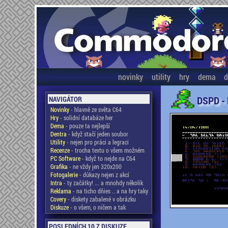
novinky
utility
hry
dema
d
DSPD -
NAVIGÁTOR
Novinky
- hlavně ze světa C64
Hry
- solidní databáze her
Dema
- pouze ta nejlepší
Dentra
- když stačí jeden soubor
Utility
- nejen pro práci a legraci
Recenze
- trocha textu o všem možném
PC Software
- když to nejde na C64
Grafika
- ne vždy jen 320x200
Fotogalerie
- důkazy nejen z akcí
Intra
- ty začátky! ... a mnohdy několik
Reklama
- na ticho dňies .. a na hry taky
Covery
- diskety zabalené v obrázku
Diskuze
- o všem, o ničem a tak
POSLEDNÍCH 10 Z DISKUZE