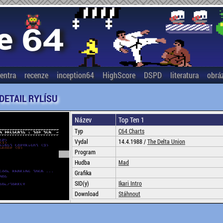
entra
recenze
inception64
HighScore
DSPD
literatura
obrá
 DETAIL RYLÍSU
Název
Top Ten 1
Typ
C64 Charts
Vydal
14.4.1988 /
The Delta Union
Program
Hudba
Mad
Grafika
SID(y)
Ikari Intro
Download
Stáhnout