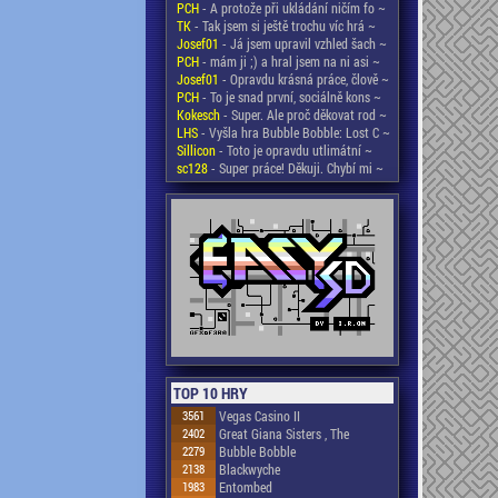
PCH
- A protože při ukládání ničím fo ~
TK
- Tak jsem si ještě trochu víc hrá ~
Josef01
- Já jsem upravil vzhled šach ~
PCH
- mám ji ;) a hral jsem na ni asi ~
Josef01
- Opravdu krásná práce, člově ~
PCH
- To je snad první, sociálně kons ~
Kokesch
- Super. Ale proč děkovat rod ~
LHS
- Vyšla hra Bubble Bobble: Lost C ~
Sillicon
- Toto je opravdu utlimátní ~
sc128
- Super práce! Děkuji. Chybí mi ~
TOP 10 HRY
3561
Vegas Casino II
2402
Great Giana Sisters , The
2279
Bubble Bobble
2138
Blackwyche
1983
Entombed