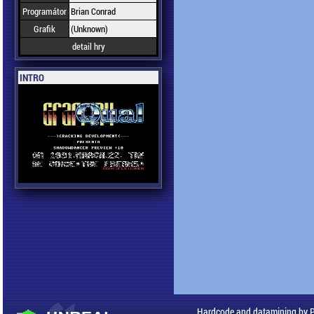
Programátor
Brian Conrad
Grafik
(Unknown)
detail hry
INTRO
Hardcode and datamining by 