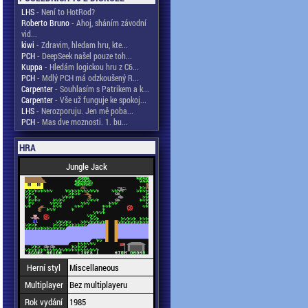
LHS
- Není to HotRod?
Roberto Bruno
- Ahoj, sháním závodní
vid...
kiwi
- Zdravim, hledam hru, kte...
PCH
- DeepSeek našel pouze toh...
Kuppa
- Hledám logickou hru z C6...
PCH
- Mdlý PCH má odzkoušený R...
Carpenter
- Souhlasím s Patrikem a k...
Carpenter
- Vše už funguje ke spokoj...
LHS
- Nerozporuju. Jen mě poba...
PCH
- Mas dve moznosti. 1. bu...
HRA
Jungle Jack
Herní styl
Miscellaneous
Multiplayer
Bez multiplayeru
Rok vydání
1985