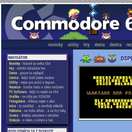
novinky
utility
hry
dema
dentra
re
DSPD
NAVIGÁTOR
Novinky
- hlavně ze světa C64
Hry
- solidní databáze her
Dema
- pouze ta nejlepší
Dentra
- když stačí jeden soubor
Utility
- nejen pro práci a legraci
Recenze
- trocha textu o všem možném
PC Software
- když to nejde na C64
Grafika
- ne vždy jen 320x200
Fotogalerie
- důkazy nejen z akcí
Intra
- ty začátky! ... a mnohdy několik
Reklama
- na ticho dňies .. a na hry taky
Covery
- diskety zabalené v obrázku
Diskuze
- o všem, o ničem a tak
POSLEDNÍCH 10 Z DISKUZE