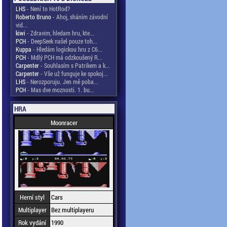
LHS
- Není to HotRod?
Roberto Bruno
- Ahoj, sháním závodní
vid...
kiwi
- Zdravim, hledam hru, kte...
PCH
- DeepSeek našel pouze toh...
Kuppa
- Hledám logickou hru z C6...
PCH
- Mdlý PCH má odzkoušený R...
Carpenter
- Souhlasím s Patrikem a k...
Carpenter
- Vše už funguje ke spokoj...
LHS
- Nerozporuju. Jen mě poba...
PCH
- Mas dve moznosti. 1. bu...
HRA
Moonracer
Herní styl
Cars
Multiplayer
Bez multiplayeru
Rok vydání
1990