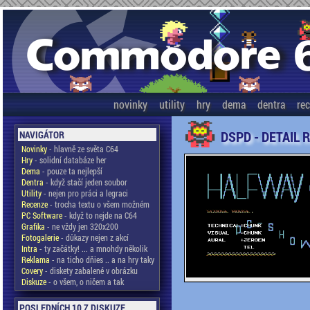
novinky
utility
hry
dema
dentra
re
DSPD - DETAIL 
NAVIGÁTOR
Novinky
- hlavně ze světa C64
Hry
- solidní databáze her
Dema
- pouze ta nejlepší
Dentra
- když stačí jeden soubor
Utility
- nejen pro práci a legraci
Recenze
- trocha textu o všem možném
PC Software
- když to nejde na C64
Grafika
- ne vždy jen 320x200
Fotogalerie
- důkazy nejen z akcí
Intra
- ty začátky! ... a mnohdy několik
Reklama
- na ticho dňies .. a na hry taky
Covery
- diskety zabalené v obrázku
Diskuze
- o všem, o ničem a tak
POSLEDNÍCH 10 Z DISKUZE