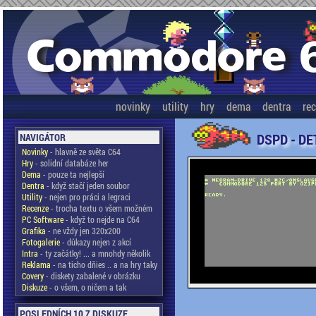
novinky
utility
hry
dema
dentra
re
DSPD - DE
NAVIGÁTOR
Novinky
- hlavně ze světa C64
Hry
- solidní databáze her
Dema
- pouze ta nejlepší
Dentra
- když stačí jeden soubor
Utility
- nejen pro práci a legraci
Recenze
- trocha textu o všem možném
PC Software
- když to nejde na C64
Grafika
- ne vždy jen 320x200
Fotogalerie
- důkazy nejen z akcí
Intra
- ty začátky! ... a mnohdy několik
Reklama
- na ticho dňies .. a na hry taky
Covery
- diskety zabalené v obrázku
Diskuze
- o všem, o ničem a tak
POSLEDNÍCH 10 Z DISKUZE