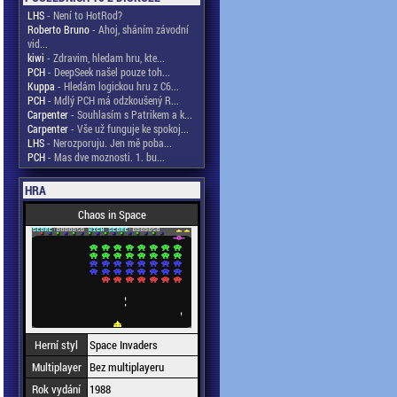
LHS
- Není to HotRod?
Roberto Bruno
- Ahoj, sháním závodní
vid...
kiwi
- Zdravim, hledam hru, kte...
PCH
- DeepSeek našel pouze toh...
Kuppa
- Hledám logickou hru z C6...
PCH
- Mdlý PCH má odzkoušený R...
Carpenter
- Souhlasím s Patrikem a k...
Carpenter
- Vše už funguje ke spokoj...
LHS
- Nerozporuju. Jen mě poba...
PCH
- Mas dve moznosti. 1. bu...
HRA
Chaos in Space
Herní styl
Space Invaders
Multiplayer
Bez multiplayeru
Rok vydání
1988