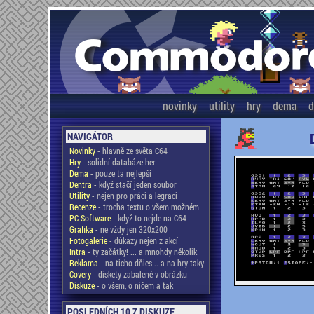
novinky
utility
hry
dema
d
NAVIGÁTOR
Novinky
- hlavně ze světa C64
Hry
- solidní databáze her
Dema
- pouze ta nejlepší
Dentra
- když stačí jeden soubor
Utility
- nejen pro práci a legraci
Recenze
- trocha textu o všem možném
PC Software
- když to nejde na C64
Grafika
- ne vždy jen 320x200
Fotogalerie
- důkazy nejen z akcí
Intra
- ty začátky! ... a mnohdy několik
Reklama
- na ticho dňies .. a na hry taky
Covery
- diskety zabalené v obrázku
Diskuze
- o všem, o ničem a tak
POSLEDNÍCH 10 Z DISKUZE