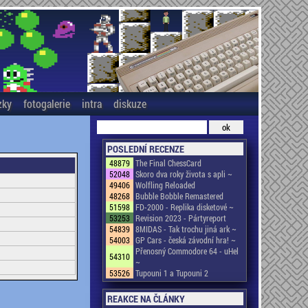
zky
fotogalerie
intra
diskuze
POSLEDNÍ RECENZE
48879
The Final ChessCard
52048
Skoro dva roky života s apli ~
49406
Wolfling Reloaded
48268
Bubble Bobble Remastered
51598
FD-2000 - Replika disketové ~
53253
Revision 2023 - Pártyreport
54839
8MIDAS - Tak trochu jiná ark ~
54003
GP Cars - česká závodní hra! ~
Přenosný Commodore 64 - uHel
54310
~
53526
Tupouni 1 a Tupouni 2
REAKCE NA ČLÁNKY