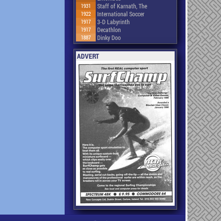
1931
Staff of Karnath, The
1922
International Soccer
1917
3-D Labyrinth
1917
Decathlon
1887
Dinky Doo
ADVERT