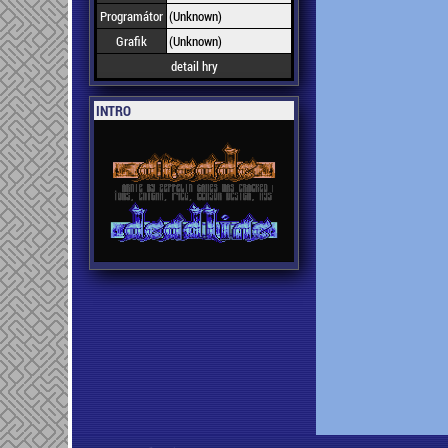
Programátor
(Unknown)
Grafik
(Unknown)
detail hry
INTRO