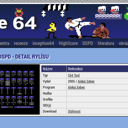
entra
recenze
inception64
HighScore
DSPD
literatura
obrá
DSPD - DETAIL RYLÍSU
Název
Retroskoi
Typ
C64 Tool
Vydal
2005 /
Aleksi Eeben
Program
Aleksi Eeben
Hudba
Grafika
SID(y)
Download
Stáhnout