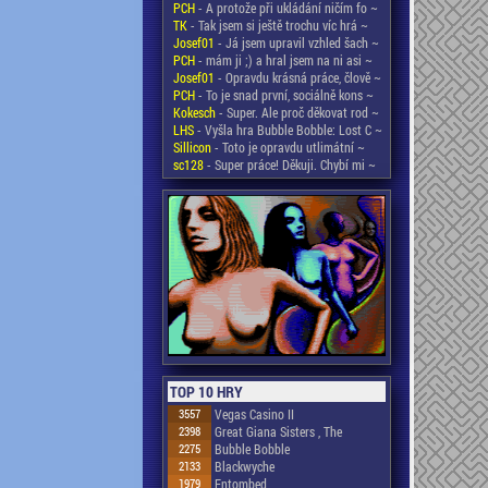
PCH
- A protože při ukládání ničím fo ~
TK
- Tak jsem si ještě trochu víc hrá ~
Josef01
- Já jsem upravil vzhled šach ~
PCH
- mám ji ;) a hral jsem na ni asi ~
Josef01
- Opravdu krásná práce, člově ~
PCH
- To je snad první, sociálně kons ~
Kokesch
- Super. Ale proč děkovat rod ~
LHS
- Vyšla hra Bubble Bobble: Lost C ~
Sillicon
- Toto je opravdu utlimátní ~
sc128
- Super práce! Děkuji. Chybí mi ~
TOP 10 HRY
3557
Vegas Casino II
2398
Great Giana Sisters , The
2275
Bubble Bobble
2133
Blackwyche
1979
Entombed