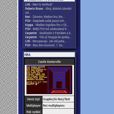
LHS
- Není to HotRod?
Roberto Bruno
- Ahoj, sháním závodní
vid...
kiwi
- Zdravim, hledam hru, kte...
PCH
- DeepSeek našel pouze toh...
Kuppa
- Hledám logickou hru z C6...
PCH
- Mdlý PCH má odzkoušený R...
Carpenter
- Souhlasím s Patrikem a k...
Carpenter
- Vše už funguje ke spokoj...
LHS
- Nerozporuju. Jen mě poba...
PCH
- Mas dve moznosti. 1. bu...
HRA
Castle Kenterville
Herní styl
Graphic(Hi-Res)/Text
Multiplayer
Bez multiplayeru
Rok vydání