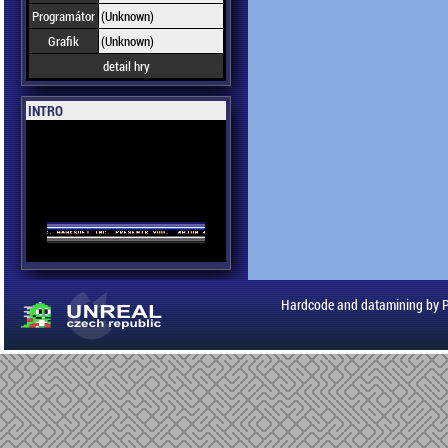
Programátor
(Unknown)
Grafik
(Unknown)
detail hry
INTRO
Hardcode and datamining by 