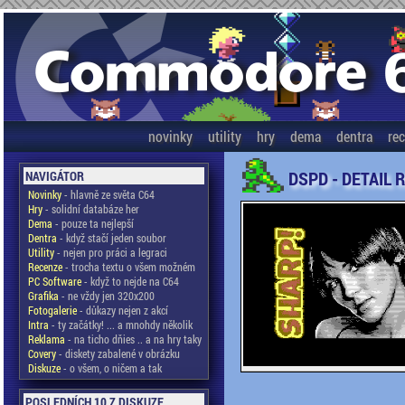
novinky
utility
hry
dema
dentra
re
DSPD - DETAIL 
NAVIGÁTOR
Novinky
- hlavně ze světa C64
Hry
- solidní databáze her
Dema
- pouze ta nejlepší
Dentra
- když stačí jeden soubor
Utility
- nejen pro práci a legraci
Recenze
- trocha textu o všem možném
PC Software
- když to nejde na C64
Grafika
- ne vždy jen 320x200
Fotogalerie
- důkazy nejen z akcí
Intra
- ty začátky! ... a mnohdy několik
Reklama
- na ticho dňies .. a na hry taky
Covery
- diskety zabalené v obrázku
Diskuze
- o všem, o ničem a tak
POSLEDNÍCH 10 Z DISKUZE