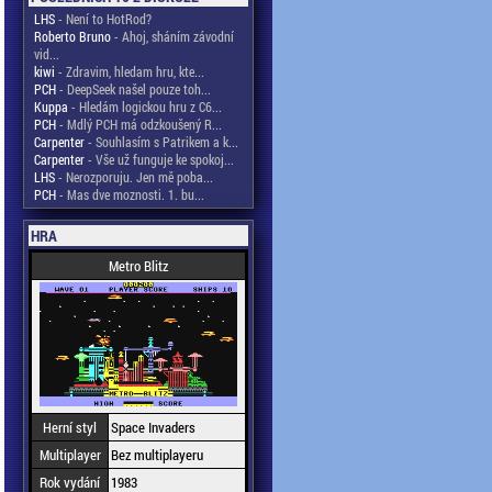
LHS
- Není to HotRod?
Roberto Bruno
- Ahoj, sháním závodní
vid...
kiwi
- Zdravim, hledam hru, kte...
PCH
- DeepSeek našel pouze toh...
Kuppa
- Hledám logickou hru z C6...
PCH
- Mdlý PCH má odzkoušený R...
Carpenter
- Souhlasím s Patrikem a k...
Carpenter
- Vše už funguje ke spokoj...
LHS
- Nerozporuju. Jen mě poba...
PCH
- Mas dve moznosti. 1. bu...
HRA
Metro Blitz
Herní styl
Space Invaders
Multiplayer
Bez multiplayeru
Rok vydání
1983