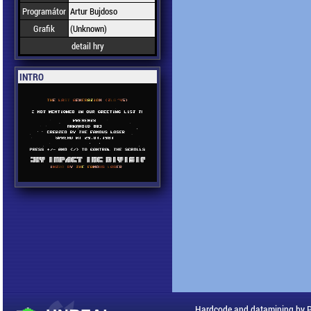
Programátor
Artur Bujdoso
Grafik
(Unknown)
detail hry
INTRO
Hardcode and datamining by 