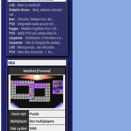
LHS
- Není to HotRod?
Roberto Bruno
- Ahoj, sháním závodní
vid...
kiwi
- Zdravim, hledam hru, kte...
PCH
- DeepSeek našel pouze toh...
Kuppa
- Hledám logickou hru z C6...
PCH
- Mdlý PCH má odzkoušený R...
Carpenter
- Souhlasím s Patrikem a k...
Carpenter
- Vše už funguje ke spokoj...
LHS
- Nerozporuju. Jen mě poba...
PCH
- Mas dve moznosti. 1. bu...
HRA
Marbloid [Preview]
Herní styl
Puzzle
Multiplayer
Bez multiplayeru
Rok vydání
9995