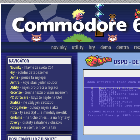
novinky
utility
hry
dema
dentra
re
DSPD - DE
NAVIGÁTOR
Novinky
- hlavně ze světa C64
Hry
- solidní databáze her
Dema
- pouze ta nejlepší
Dentra
- když stačí jeden soubor
Utility
- nejen pro práci a legraci
Recenze
- trocha textu o všem možném
PC Software
- když to nejde na C64
Grafika
- ne vždy jen 320x200
Fotogalerie
- důkazy nejen z akcí
Intra
- ty začátky! ... a mnohdy několik
Reklama
- na ticho dňies .. a na hry taky
Covery
- diskety zabalené v obrázku
Diskuze
- o všem, o ničem a tak
POSLEDNÍCH 10 Z DISKUZE