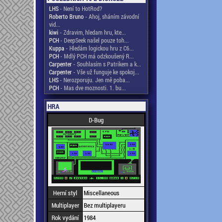
LHS
- Není to HotRod?
Roberto Bruno
- Ahoj, sháním závodní
vid...
kiwi
- Zdravim, hledam hru, kte...
PCH
- DeepSeek našel pouze toh...
Kuppa
- Hledám logickou hru z C6...
PCH
- Mdlý PCH má odzkoušený R...
Carpenter
- Souhlasím s Patrikem a k...
Carpenter
- Vše už funguje ke spokoj...
LHS
- Nerozporuju. Jen mě poba...
PCH
- Mas dve moznosti. 1. bu...
HRA
D-Bug
Herní styl
Miscellaneous
Multiplayer
Bez multiplayeru
Rok vydání
1984