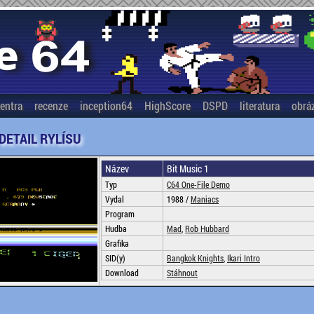
entra
recenze
inception64
HighScore
DSPD
literatura
obrá
 DETAIL RYLÍSU
Název
Bit Music 1
Typ
C64 One-File Demo
Vydal
1988 /
Maniacs
Program
Hudba
Mad
,
Rob Hubbard
Grafika
SID(y)
Bangkok Knights
,
Ikari Intro
Download
Stáhnout