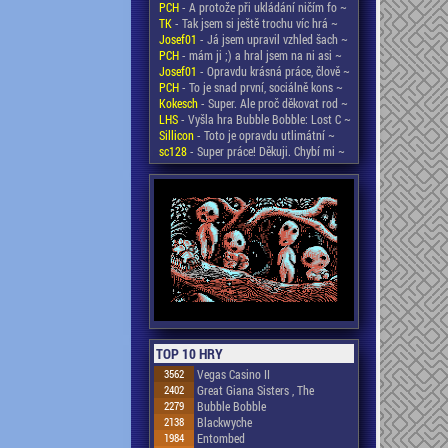
PCH
- A protože při ukládání ničím fo ~
TK
- Tak jsem si ještě trochu víc hrá ~
Josef01
- Já jsem upravil vzhled šach ~
PCH
- mám ji ;) a hral jsem na ni asi ~
Josef01
- Opravdu krásná práce, člově ~
PCH
- To je snad první, sociálně kons ~
Kokesch
- Super. Ale proč děkovat rod ~
LHS
- Vyšla hra Bubble Bobble: Lost C ~
Sillicon
- Toto je opravdu utlimátní ~
sc128
- Super práce! Děkuji. Chybí mi ~
TOP 10 HRY
3562
Vegas Casino II
2402
Great Giana Sisters , The
2279
Bubble Bobble
2138
Blackwyche
1984
Entombed