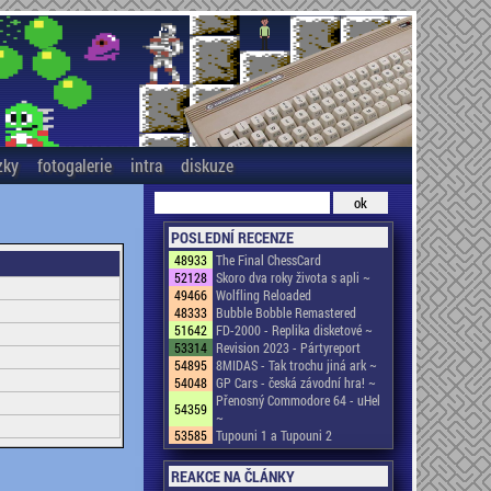
zky
fotogalerie
intra
diskuze
POSLEDNÍ RECENZE
48933
The Final ChessCard
52128
Skoro dva roky života s apli ~
49466
Wolfling Reloaded
48333
Bubble Bobble Remastered
51642
FD-2000 - Replika disketové ~
53314
Revision 2023 - Pártyreport
54895
8MIDAS - Tak trochu jiná ark ~
54048
GP Cars - česká závodní hra! ~
Přenosný Commodore 64 - uHel
54359
~
53585
Tupouni 1 a Tupouni 2
REAKCE NA ČLÁNKY