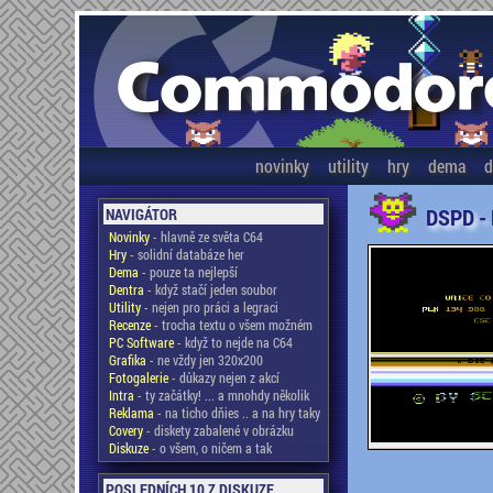
novinky
utility
hry
dema
d
DSPD -
NAVIGÁTOR
Novinky
- hlavně ze světa C64
Hry
- solidní databáze her
Dema
- pouze ta nejlepší
Dentra
- když stačí jeden soubor
Utility
- nejen pro práci a legraci
Recenze
- trocha textu o všem možném
PC Software
- když to nejde na C64
Grafika
- ne vždy jen 320x200
Fotogalerie
- důkazy nejen z akcí
Intra
- ty začátky! ... a mnohdy několik
Reklama
- na ticho dňies .. a na hry taky
Covery
- diskety zabalené v obrázku
Diskuze
- o všem, o ničem a tak
POSLEDNÍCH 10 Z DISKUZE