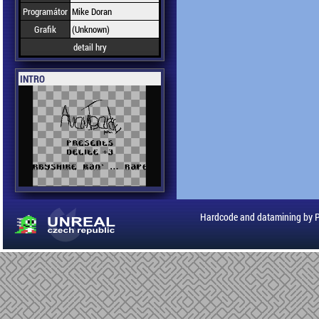
Programátor
Mike Doran
Grafik
(Unknown)
detail hry
INTRO
Hardcode and datamining by 