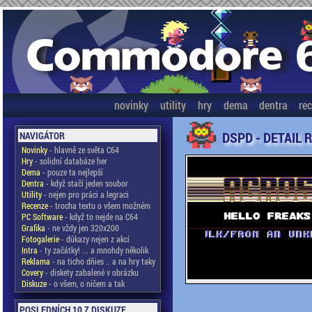
novinky
utility
hry
dema
dentra
re
DSPD - DETAIL 
NAVIGÁTOR
Novinky
- hlavně ze světa C64
Hry
- solidní databáze her
Dema
- pouze ta nejlepší
Dentra
- když stačí jeden soubor
Utility
- nejen pro práci a legraci
Recenze
- trocha textu o všem možném
PC Software
- když to nejde na C64
Grafika
- ne vždy jen 320x200
Fotogalerie
- důkazy nejen z akcí
Intra
- ty začátky! ... a mnohdy několik
Reklama
- na ticho dňies .. a na hry taky
Covery
- diskety zabalené v obrázku
Diskuze
- o všem, o ničem a tak
POSLEDNÍCH 10 Z DISKUZE