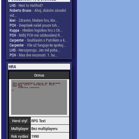
LHS
- Není to HotRod?
Roberto Bruno
- Ahoj, sháním závodní
vid...
kiwi
- Zdravim, hledam hru, kte...
PCH
- DeepSeek našel pouze toh...
Kuppa
- Hledám logickou hru z C6...
PCH
- Mdlý PCH má odzkoušený R...
Carpenter
- Souhlasím s Patrikem a k...
Carpenter
- Vše už funguje ke spokoj...
LHS
- Nerozporuju. Jen mě poba...
PCH
- Mas dve moznosti. 1. bu...
HRA
Ormus
Herní styl
RPG Text
Multiplayer
Bez multiplayeru
Rok vydání
1990