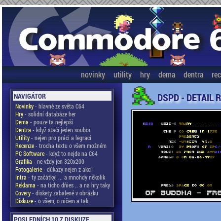
novinky
utility
hry
dema
dentra
re
DSPD - DETAIL 
NAVIGÁTOR
Novinky
- hlavně ze světa C64
Hry
- solidní databáze her
Dema
- pouze ta nejlepší
Dentra
- když stačí jeden soubor
Utility
- nejen pro práci a legraci
Recenze
- trocha textu o všem možném
PC Software
- když to nejde na C64
Grafika
- ne vždy jen 320x200
Fotogalerie
- důkazy nejen z akcí
Intra
- ty začátky! ... a mnohdy několik
Reklama
- na ticho dňies .. a na hry taky
Covery
- diskety zabalené v obrázku
Diskuze
- o všem, o ničem a tak
POSLEDNÍCH 10 Z DISKUZE