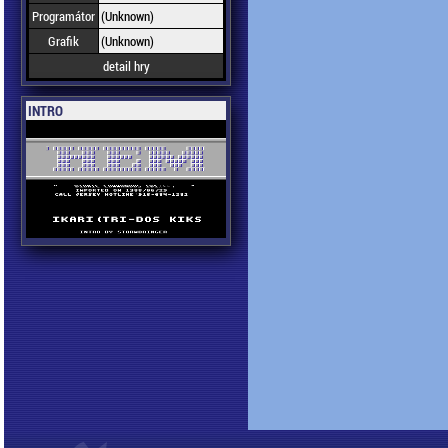
Programátor
(Unknown)
Grafik
(Unknown)
detail hry
INTRO