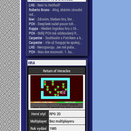
LHS
- Není to HotRod?
Roberto Bruno
- Ahoj, sháním závodní
vid...
kiwi
- Zdravim, hledam hru, kte...
PCH
- DeepSeek našel pouze toh...
Kuppa
- Hledám logickou hru z C6...
PCH
- Mdlý PCH má odzkoušený R...
Carpenter
- Souhlasím s Patrikem a k...
Carpenter
- Vše už funguje ke spokoj...
LHS
- Nerozporuju. Jen mě poba...
PCH
- Mas dve moznosti. 1. bu...
HRA
Return of Heracles
Herní styl
RPG 2D
Multiplayer
Bez multiplayeru
Rok vydání
1985