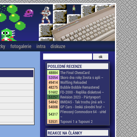
zky
fotogalerie
intra
diskuze
POSLEDNÍ RECENZE
48884
The Final ChessCard
52054
Skoro dva roky života s apli ~
49414
Wolfling Reloaded
48275
Bubble Bobble Remastered
51602
FD-2000 - Replika disketové ~
53257
Revision 2023 - Pártyreport
54842
8MIDAS - Tak trochu jiná ark ~
54008
GP Cars - česká závodní hra! ~
Přenosný Commodore 64 - uHel
54317
~
53531
Tupouni 1 a Tupouni 2
REAKCE NA ČLÁNKY