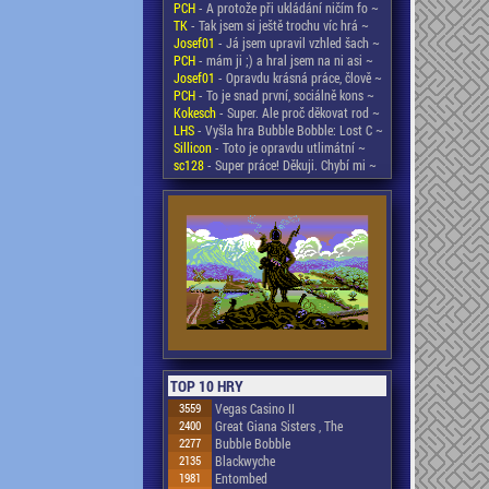
PCH
- A protože při ukládání ničím fo ~
TK
- Tak jsem si ještě trochu víc hrá ~
Josef01
- Já jsem upravil vzhled šach ~
PCH
- mám ji ;) a hral jsem na ni asi ~
Josef01
- Opravdu krásná práce, člově ~
PCH
- To je snad první, sociálně kons ~
Kokesch
- Super. Ale proč děkovat rod ~
LHS
- Vyšla hra Bubble Bobble: Lost C ~
Sillicon
- Toto je opravdu utlimátní ~
sc128
- Super práce! Děkuji. Chybí mi ~
TOP 10 HRY
3559
Vegas Casino II
2400
Great Giana Sisters , The
2277
Bubble Bobble
2135
Blackwyche
1981
Entombed