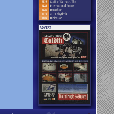
1933
Staff of Karnath, The
1924
International Soccer
1920
Decathlon
1919
3-D Labyrinth
1889
Dinky Doo
ADVERT