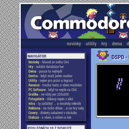
novinky
utility
hry
dema
d
DSPD -
NAVIGÁTOR
Novinky
- hlavně ze světa C64
Hry
- solidní databáze her
Dema
- pouze ta nejlepší
Dentra
- když stačí jeden soubor
Utility
- nejen pro práci a legraci
Recenze
- trocha textu o všem možném
PC Software
- když to nejde na C64
Grafika
- ne vždy jen 320x200
Fotogalerie
- důkazy nejen z akcí
Intra
- ty začátky! ... a mnohdy několik
Reklama
- na ticho dňies .. a na hry taky
Covery
- diskety zabalené v obrázku
Diskuze
- o všem, o ničem a tak
POSLEDNÍCH 10 Z DISKUZE