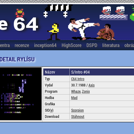
entra
recenze
inception64
HighScore
DSPD
literatura
obrá
 DETAIL RYLÍSU
Název
S/Intro #04
Typ
C64 Intro
Vydal
30.7.1988 /
Axis
Program
Whaze
,
Zonix
Hudba
Mad
Grafika
SID(y)
Scorpion
Download
Stáhnout