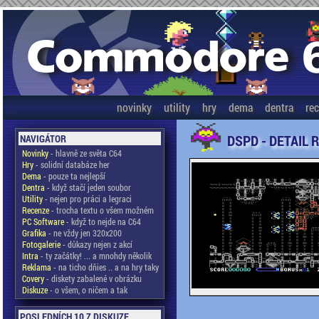
novinky
utility
hry
dema
dentra
re
DSPD - DETAIL 
NAVIGÁTOR
Novinky
- hlavně ze světa C64
Hry
- solidní databáze her
Dema
- pouze ta nejlepší
Dentra
- když stačí jeden soubor
Utility
- nejen pro práci a legraci
Recenze
- trocha textu o všem možném
PC Software
- když to nejde na C64
Grafika
- ne vždy jen 320x200
Fotogalerie
- důkazy nejen z akcí
Intra
- ty začátky! ... a mnohdy několik
Reklama
- na ticho dňies .. a na hry taky
Covery
- diskety zabalené v obrázku
Diskuze
- o všem, o ničem a tak
POSLEDNÍCH 10 Z DISKUZE