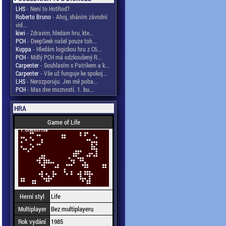
LHS
- Není to HotRod?
Roberto Bruno
- Ahoj, sháním závodní
vid...
kiwi
- Zdravim, hledam hru, kte...
PCH
- DeepSeek našel pouze toh...
Kuppa
- Hledám logickou hru z C6...
PCH
- Mdlý PCH má odzkoušený R...
Carpenter
- Souhlasím s Patrikem a k...
Carpenter
- Vše už funguje ke spokoj...
LHS
- Nerozporuju. Jen mě poba...
PCH
- Mas dve moznosti. 1. bu...
HRA
Game of Life
Herní styl
Life
Multiplayer
Bez multiplayeru
Rok vydání
1985