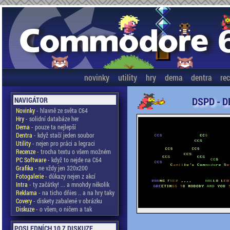
novinky
utility
hry
dema
dentra
re
DSPD - D
NAVIGÁTOR
Novinky
- hlavně ze světa C64
Hry
- solidní databáze her
Dema
- pouze ta nejlepší
Dentra
- když stačí jeden soubor
Utility
- nejen pro práci a legraci
Recenze
- trocha textu o všem možném
PC Software
- když to nejde na C64
Grafika
- ne vždy jen 320x200
Fotogalerie
- důkazy nejen z akcí
Intra
- ty začátky! ... a mnohdy několik
Reklama
- na ticho dňies .. a na hry taky
Covery
- diskety zabalené v obrázku
Diskuze
- o všem, o ničem a tak
POSLEDNÍCH 10 Z DISKUZE