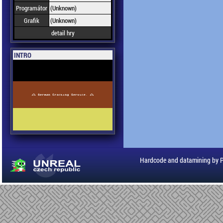
Programátor
(Unknown)
Grafik
(Unknown)
detail hry
INTRO
Hardcode and datamining by 