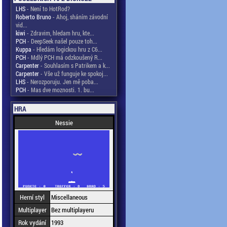
LHS
- Není to HotRod?
Roberto Bruno
- Ahoj, sháním závodní
vid...
kiwi
- Zdravim, hledam hru, kte...
PCH
- DeepSeek našel pouze toh...
Kuppa
- Hledám logickou hru z C6...
PCH
- Mdlý PCH má odzkoušený R...
Carpenter
- Souhlasím s Patrikem a k...
Carpenter
- Vše už funguje ke spokoj...
LHS
- Nerozporuju. Jen mě poba...
PCH
- Mas dve moznosti. 1. bu...
HRA
Nessie
Herní styl
Miscellaneous
Multiplayer
Bez multiplayeru
Rok vydání
1993