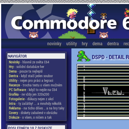
novinky
utility
hry
dema
dentra
re
DSPD - DETAIL 
NAVIGÁTOR
Novinky
- hlavně ze světa C64
Hry
- solidní databáze her
Dema
- pouze ta nejlepší
Dentra
- když stačí jeden soubor
Utility
- nejen pro práci a legraci
Recenze
- trocha textu o všem možném
PC Software
- když to nejde na C64
Grafika
- ne vždy jen 320x200
Fotogalerie
- důkazy nejen z akcí
Intra
- ty začátky! ... a mnohdy několik
Reklama
- na ticho dňies .. a na hry taky
Covery
- diskety zabalené v obrázku
Diskuze
- o všem, o ničem a tak
POSLEDNÍCH 10 Z DISKUZE