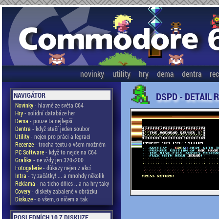
novinky
utility
hry
dema
dentra
re
DSPD - DETAIL 
NAVIGÁTOR
Novinky
- hlavně ze světa C64
Hry
- solidní databáze her
Dema
- pouze ta nejlepší
Dentra
- když stačí jeden soubor
Utility
- nejen pro práci a legraci
Recenze
- trocha textu o všem možném
PC Software
- když to nejde na C64
Grafika
- ne vždy jen 320x200
Fotogalerie
- důkazy nejen z akcí
Intra
- ty začátky! ... a mnohdy několik
Reklama
- na ticho dňies .. a na hry taky
Covery
- diskety zabalené v obrázku
Diskuze
- o všem, o ničem a tak
POSLEDNÍCH 10 Z DISKUZE