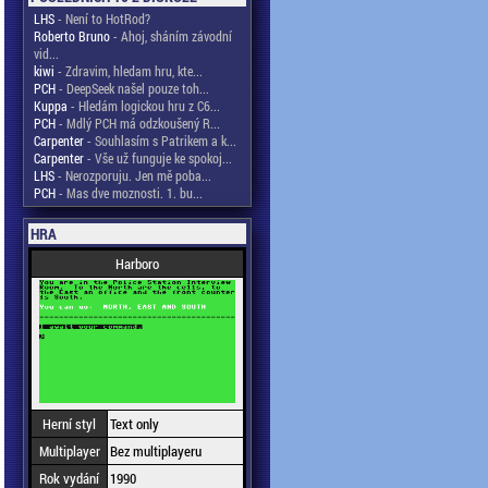
LHS
- Není to HotRod?
Roberto Bruno
- Ahoj, sháním závodní
vid...
kiwi
- Zdravim, hledam hru, kte...
PCH
- DeepSeek našel pouze toh...
Kuppa
- Hledám logickou hru z C6...
PCH
- Mdlý PCH má odzkoušený R...
Carpenter
- Souhlasím s Patrikem a k...
Carpenter
- Vše už funguje ke spokoj...
LHS
- Nerozporuju. Jen mě poba...
PCH
- Mas dve moznosti. 1. bu...
HRA
Harboro
Herní styl
Text only
Multiplayer
Bez multiplayeru
Rok vydání
1990