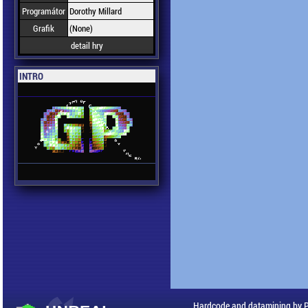
Programátor
Dorothy Millard
Grafik
(None)
detail hry
INTRO
Hardcode and datamining by 