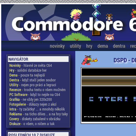
novinky
utility
hry
dema
dentra
re
DSPD - D
NAVIGÁTOR
Novinky
- hlavně ze světa C64
Hry
- solidní databáze her
Dema
- pouze ta nejlepší
Dentra
- když stačí jeden soubor
Utility
- nejen pro práci a legraci
Recenze
- trocha textu o všem možném
PC Software
- když to nejde na C64
Grafika
- ne vždy jen 320x200
Fotogalerie
- důkazy nejen z akcí
Intra
- ty začátky! ... a mnohdy několik
Reklama
- na ticho dňies .. a na hry taky
Covery
- diskety zabalené v obrázku
Diskuze
- o všem, o ničem a tak
POSLEDNÍCH 10 Z DISKUZE