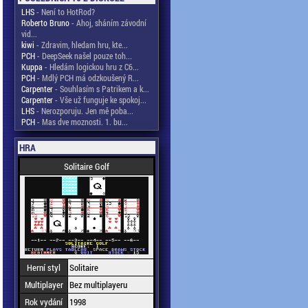
LHS
- Není to HotRod?
Roberto Bruno
- Ahoj, sháním závodní
vid...
kiwi
- Zdravim, hledam hru, kte...
PCH
- DeepSeek našel pouze toh...
Kuppa
- Hledám logickou hru z C6...
PCH
- Mdlý PCH má odzkoušený R...
Carpenter
- Souhlasím s Patrikem a k...
Carpenter
- Vše už funguje ke spokoj...
LHS
- Nerozporuju. Jen mě poba...
PCH
- Mas dve moznosti. 1. bu...
HRA
Solitaire Golf
Herní styl
Solitaire
Multiplayer
Bez multiplayeru
Rok vydání
1998