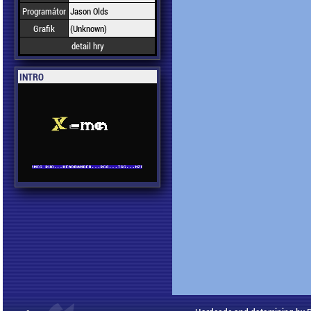
Programátor
Jason Olds
Grafik
(Unknown)
detail hry
INTRO