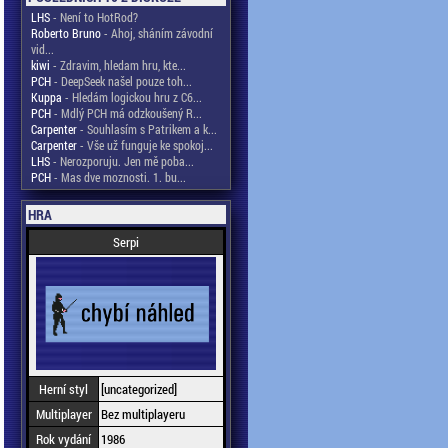
LHS
- Není to HotRod?
Roberto Bruno
- Ahoj, sháním závodní
vid...
kiwi
- Zdravim, hledam hru, kte...
PCH
- DeepSeek našel pouze toh...
Kuppa
- Hledám logickou hru z C6...
PCH
- Mdlý PCH má odzkoušený R...
Carpenter
- Souhlasím s Patrikem a k...
Carpenter
- Vše už funguje ke spokoj...
LHS
- Nerozporuju. Jen mě poba...
PCH
- Mas dve moznosti. 1. bu...
HRA
Serpi
Herní styl
[uncategorized]
Multiplayer
Bez multiplayeru
Rok vydání
1986