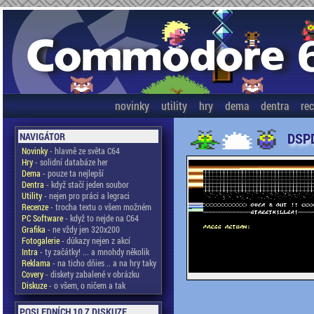
novinky
utility
hry
dema
dentra
re
DSPD
NAVIGÁTOR
Novinky
- hlavně ze světa C64
Hry
- solidní databáze her
Dema
- pouze ta nejlepší
Dentra
- když stačí jeden soubor
Utility
- nejen pro práci a legraci
Recenze
- trocha textu o všem možném
PC Software
- když to nejde na C64
Grafika
- ne vždy jen 320x200
Fotogalerie
- důkazy nejen z akcí
Intra
- ty začátky! ... a mnohdy několik
Reklama
- na ticho dňies .. a na hry taky
Covery
- diskety zabalené v obrázku
Diskuze
- o všem, o ničem a tak
POSLEDNÍCH 10 Z DISKUZE