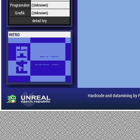
Programátor
(Unknown)
Grafik
(Unknown)
detail hry
INTRO
Hardcode and datamining by 