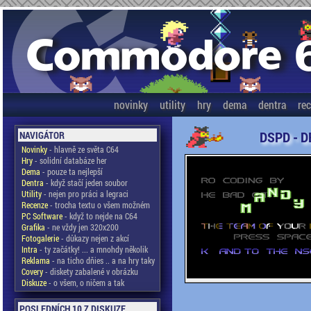
novinky
utility
hry
dema
dentra
re
DSPD - D
NAVIGÁTOR
Novinky
- hlavně ze světa C64
Hry
- solidní databáze her
Dema
- pouze ta nejlepší
Dentra
- když stačí jeden soubor
Utility
- nejen pro práci a legraci
Recenze
- trocha textu o všem možném
PC Software
- když to nejde na C64
Grafika
- ne vždy jen 320x200
Fotogalerie
- důkazy nejen z akcí
Intra
- ty začátky! ... a mnohdy několik
Reklama
- na ticho dňies .. a na hry taky
Covery
- diskety zabalené v obrázku
Diskuze
- o všem, o ničem a tak
POSLEDNÍCH 10 Z DISKUZE