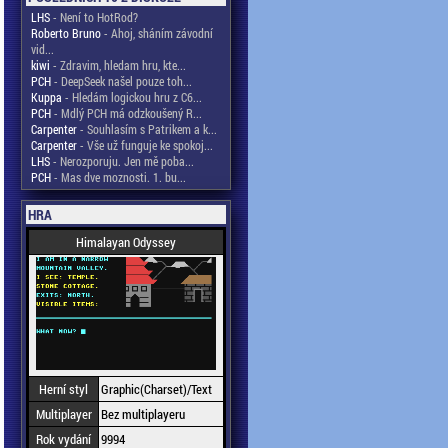
LHS
- Není to HotRod?
Roberto Bruno
- Ahoj, sháním závodní
vid...
kiwi
- Zdravim, hledam hru, kte...
PCH
- DeepSeek našel pouze toh...
Kuppa
- Hledám logickou hru z C6...
PCH
- Mdlý PCH má odzkoušený R...
Carpenter
- Souhlasím s Patrikem a k...
Carpenter
- Vše už funguje ke spokoj...
LHS
- Nerozporuju. Jen mě poba...
PCH
- Mas dve moznosti. 1. bu...
HRA
Himalayan Odyssey
Herní styl
Graphic(Charset)/Text
Multiplayer
Bez multiplayeru
Rok vydání
9994