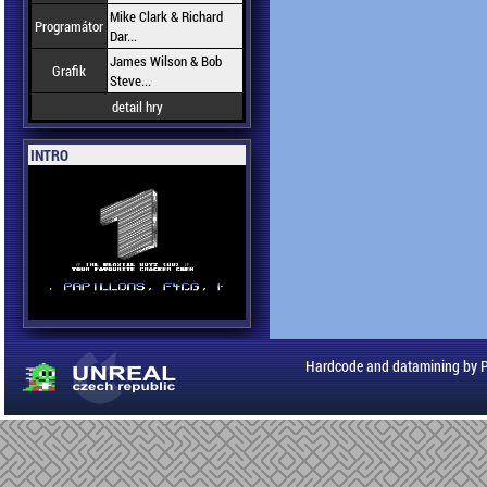
Mike Clark & Richard
Programátor
Dar...
James Wilson & Bob
Grafik
Steve...
detail hry
INTRO
Hardcode and datamining by 