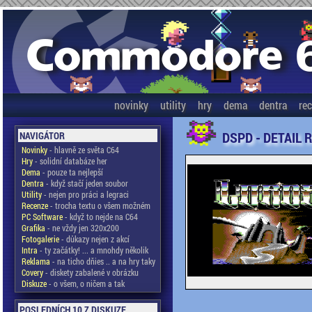
novinky
utility
hry
dema
dentra
re
DSPD - DETAIL 
NAVIGÁTOR
Novinky
- hlavně ze světa C64
Hry
- solidní databáze her
Dema
- pouze ta nejlepší
Dentra
- když stačí jeden soubor
Utility
- nejen pro práci a legraci
Recenze
- trocha textu o všem možném
PC Software
- když to nejde na C64
Grafika
- ne vždy jen 320x200
Fotogalerie
- důkazy nejen z akcí
Intra
- ty začátky! ... a mnohdy několik
Reklama
- na ticho dňies .. a na hry taky
Covery
- diskety zabalené v obrázku
Diskuze
- o všem, o ničem a tak
POSLEDNÍCH 10 Z DISKUZE