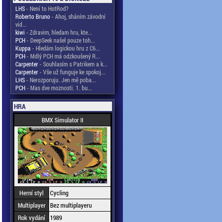
LHS
- Není to HotRod?
Roberto Bruno
- Ahoj, sháním závodní
vid...
kiwi
- Zdravim, hledam hru, kte...
PCH
- DeepSeek našel pouze toh...
Kuppa
- Hledám logickou hru z C6...
PCH
- Mdlý PCH má odzkoušený R...
Carpenter
- Souhlasím s Patrikem a k...
Carpenter
- Vše už funguje ke spokoj...
LHS
- Nerozporuju. Jen mě poba...
PCH
- Mas dve moznosti. 1. bu...
HRA
BMX Simulator II
Herní styl
Cycling
Multiplayer
Bez multiplayeru
Rok vydání
1989