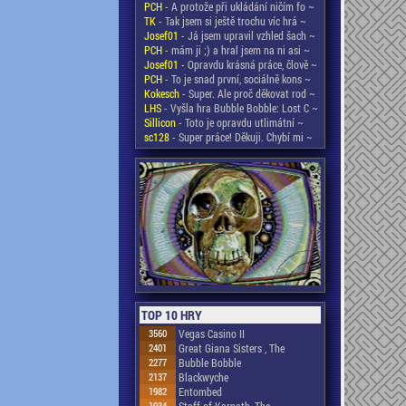
PCH
- A protože při ukládání ničím fo ~
TK
- Tak jsem si ještě trochu víc hrá ~
Josef01
- Já jsem upravil vzhled šach ~
PCH
- mám ji ;) a hral jsem na ni asi ~
Josef01
- Opravdu krásná práce, člově ~
PCH
- To je snad první, sociálně kons ~
Kokesch
- Super. Ale proč děkovat rod ~
LHS
- Vyšla hra Bubble Bobble: Lost C ~
Sillicon
- Toto je opravdu utlimátní ~
sc128
- Super práce! Děkuji. Chybí mi ~
TOP 10 HRY
3560
Vegas Casino II
2401
Great Giana Sisters , The
2277
Bubble Bobble
2137
Blackwyche
1982
Entombed
1934
Staff of Karnath, The