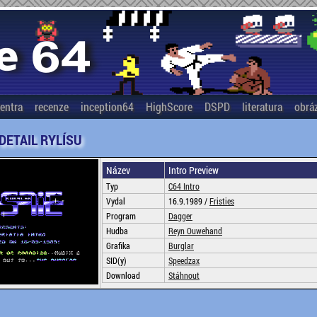
entra
recenze
inception64
HighScore
DSPD
literatura
obrá
 DETAIL RYLÍSU
Název
Intro Preview
Typ
C64 Intro
Vydal
16.9.1989 /
Fristies
Program
Dagger
Hudba
Reyn Ouwehand
Grafika
Burglar
SID(y)
Speedzax
Download
Stáhnout