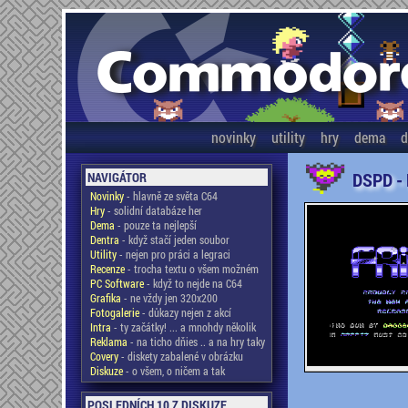
novinky
utility
hry
dema
d
DSPD -
NAVIGÁTOR
Novinky
- hlavně ze světa C64
Hry
- solidní databáze her
Dema
- pouze ta nejlepší
Dentra
- když stačí jeden soubor
Utility
- nejen pro práci a legraci
Recenze
- trocha textu o všem možném
PC Software
- když to nejde na C64
Grafika
- ne vždy jen 320x200
Fotogalerie
- důkazy nejen z akcí
Intra
- ty začátky! ... a mnohdy několik
Reklama
- na ticho dňies .. a na hry taky
Covery
- diskety zabalené v obrázku
Diskuze
- o všem, o ničem a tak
POSLEDNÍCH 10 Z DISKUZE