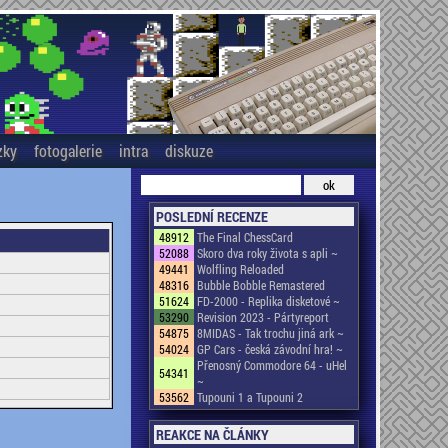
zky
fotogalerie
intra
diskuze
POSLEDNÍ RECENZE
48912
The Final ChessCard
52088
Skoro dva roky života s apli ~
49441
Wolfling Reloaded
48316
Bubble Bobble Remastered
51624
FD-2000 - Replika disketové ~
53290
Revision 2023 - Pártyreport
54875
8MIDAS - Tak trochu jiná ark ~
54024
GP Cars - česká závodní hra! ~
Přenosný Commodore 64 - uHel
54341
~
53562
Tupouni 1 a Tupouni 2
REAKCE NA ČLÁNKY