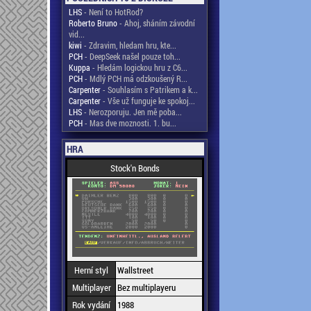
LHS
- Není to HotRod?
Roberto Bruno
- Ahoj, sháním závodní
vid...
kiwi
- Zdravim, hledam hru, kte...
PCH
- DeepSeek našel pouze toh...
Kuppa
- Hledám logickou hru z C6...
PCH
- Mdlý PCH má odzkoušený R...
Carpenter
- Souhlasím s Patrikem a k...
Carpenter
- Vše už funguje ke spokoj...
LHS
- Nerozporuju. Jen mě poba...
PCH
- Mas dve moznosti. 1. bu...
HRA
Stock'n Bonds
Herní styl
Wallstreet
Multiplayer
Bez multiplayeru
Rok vydání
1988