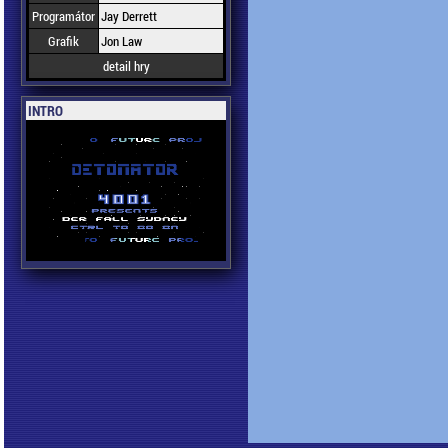
Programátor
Jay Derrett
Grafik
Jon Law
detail hry
INTRO