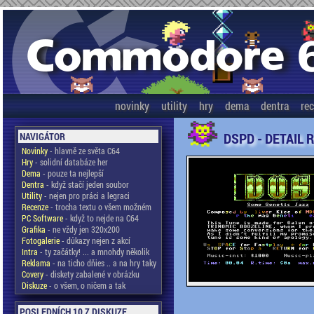
novinky
utility
hry
dema
dentra
re
DSPD - DETAIL 
NAVIGÁTOR
Novinky
- hlavně ze světa C64
Hry
- solidní databáze her
Dema
- pouze ta nejlepší
Dentra
- když stačí jeden soubor
Utility
- nejen pro práci a legraci
Recenze
- trocha textu o všem možném
PC Software
- když to nejde na C64
Grafika
- ne vždy jen 320x200
Fotogalerie
- důkazy nejen z akcí
Intra
- ty začátky! ... a mnohdy několik
Reklama
- na ticho dňies .. a na hry taky
Covery
- diskety zabalené v obrázku
Diskuze
- o všem, o ničem a tak
POSLEDNÍCH 10 Z DISKUZE