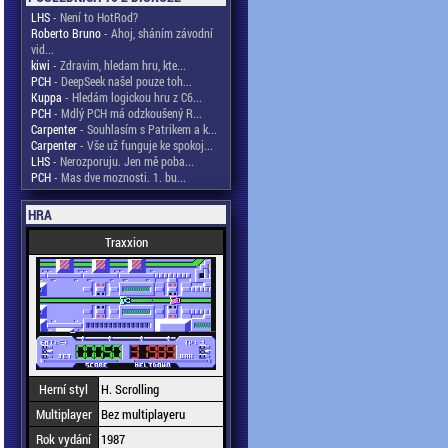
LHS
- Není to HotRod?
Roberto Bruno
- Ahoj, sháním závodní
vid...
kiwi
- Zdravim, hledam hru, kte...
PCH
- DeepSeek našel pouze toh...
Kuppa
- Hledám logickou hru z C6...
PCH
- Mdlý PCH má odzkoušený R...
Carpenter
- Souhlasím s Patrikem a k...
Carpenter
- Vše už funguje ke spokoj...
LHS
- Nerozporuju. Jen mě poba...
PCH
- Mas dve moznosti. 1. bu...
HRA
Traxxion
Herní styl
H. Scrolling
Multiplayer
Bez multiplayeru
Rok vydání
1987