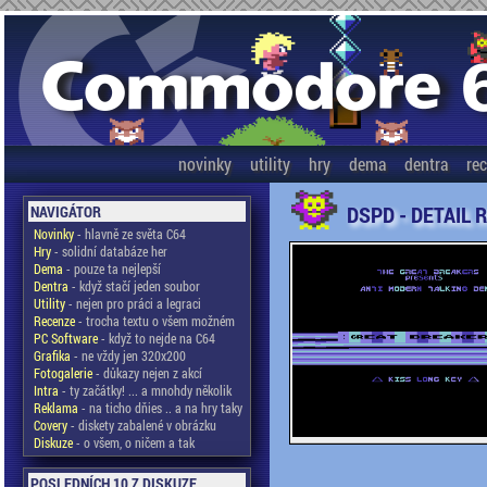
novinky
utility
hry
dema
dentra
re
DSPD - DETAIL 
NAVIGÁTOR
Novinky
- hlavně ze světa C64
Hry
- solidní databáze her
Dema
- pouze ta nejlepší
Dentra
- když stačí jeden soubor
Utility
- nejen pro práci a legraci
Recenze
- trocha textu o všem možném
PC Software
- když to nejde na C64
Grafika
- ne vždy jen 320x200
Fotogalerie
- důkazy nejen z akcí
Intra
- ty začátky! ... a mnohdy několik
Reklama
- na ticho dňies .. a na hry taky
Covery
- diskety zabalené v obrázku
Diskuze
- o všem, o ničem a tak
POSLEDNÍCH 10 Z DISKUZE