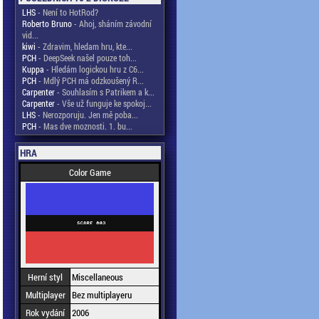
LHS
- Není to HotRod?
Roberto Bruno
- Ahoj, sháním závodní
vid...
kiwi
- Zdravim, hledam hru, kte...
PCH
- DeepSeek našel pouze toh...
Kuppa
- Hledám logickou hru z C6...
PCH
- Mdlý PCH má odzkoušený R...
Carpenter
- Souhlasím s Patrikem a k...
Carpenter
- Vše už funguje ke spokoj...
LHS
- Nerozporuju. Jen mě poba...
PCH
- Mas dve moznosti. 1. bu...
HRA
Color Game
Herní styl
Miscellaneous
Multiplayer
Bez multiplayeru
Rok vydání
2006