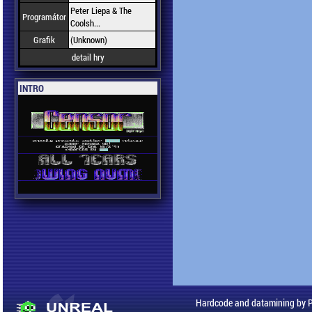
Peter Liepa & The
Programátor
Coolsh...
Grafik
(Unknown)
detail hry
INTRO
Hardcode and datamining by 