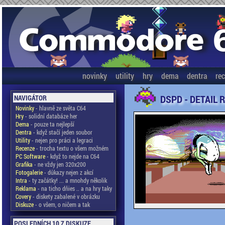
novinky
utility
hry
dema
dentra
re
DSPD - DETAIL 
NAVIGÁTOR
Novinky
- hlavně ze světa C64
Hry
- solidní databáze her
Dema
- pouze ta nejlepší
Dentra
- když stačí jeden soubor
Utility
- nejen pro práci a legraci
Recenze
- trocha textu o všem možném
PC Software
- když to nejde na C64
Grafika
- ne vždy jen 320x200
Fotogalerie
- důkazy nejen z akcí
Intra
- ty začátky! ... a mnohdy několik
Reklama
- na ticho dňies .. a na hry taky
Covery
- diskety zabalené v obrázku
Diskuze
- o všem, o ničem a tak
POSLEDNÍCH 10 Z DISKUZE