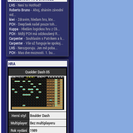
LHS
- Není to HotRod?
Roberto Bruno
- Ahoj, sháním závodní
vid...
kiwi
- Zdravim, hledam hru, kte...
PCH
- DeepSeek našel pouze toh...
Kuppa
- Hledám logickou hru z C6...
PCH
- Mdlý PCH má odzkoušený R...
Carpenter
- Souhlasím s Patrikem a k...
Carpenter
- Vše už funguje ke spokoj...
LHS
- Nerozporuju. Jen mě poba...
PCH
- Mas dve moznosti. 1. bu...
HRA
Quolder Dash 05
Herní styl
Boulder Dash
Multiplayer
Bez multiplayeru
Rok vydání
1989