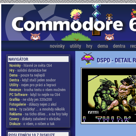
novinky
utility
hry
dema
dentra
re
DSPD - DETAIL 
NAVIGÁTOR
Novinky
- hlavně ze světa C64
Hry
- solidní databáze her
Dema
- pouze ta nejlepší
Dentra
- když stačí jeden soubor
Utility
- nejen pro práci a legraci
Recenze
- trocha textu o všem možném
PC Software
- když to nejde na C64
Grafika
- ne vždy jen 320x200
Fotogalerie
- důkazy nejen z akcí
Intra
- ty začátky! ... a mnohdy několik
Reklama
- na ticho dňies .. a na hry taky
Covery
- diskety zabalené v obrázku
Diskuze
- o všem, o ničem a tak
POSLEDNÍCH 10 Z DISKUZE