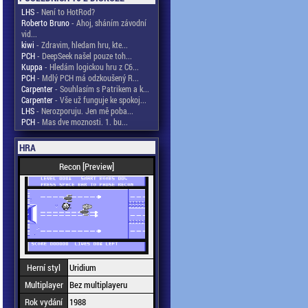
LHS
- Není to HotRod?
Roberto Bruno
- Ahoj, sháním závodní
vid...
kiwi
- Zdravim, hledam hru, kte...
PCH
- DeepSeek našel pouze toh...
Kuppa
- Hledám logickou hru z C6...
PCH
- Mdlý PCH má odzkoušený R...
Carpenter
- Souhlasím s Patrikem a k...
Carpenter
- Vše už funguje ke spokoj...
LHS
- Nerozporuju. Jen mě poba...
PCH
- Mas dve moznosti. 1. bu...
HRA
Recon [Preview]
Herní styl
Uridium
Multiplayer
Bez multiplayeru
Rok vydání
1988