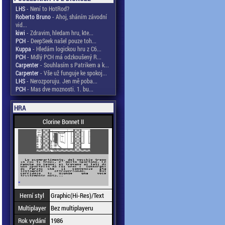
LHS
- Není to HotRod?
Roberto Bruno
- Ahoj, sháním závodní
vid...
kiwi
- Zdravim, hledam hru, kte...
PCH
- DeepSeek našel pouze toh...
Kuppa
- Hledám logickou hru z C6...
PCH
- Mdlý PCH má odzkoušený R...
Carpenter
- Souhlasím s Patrikem a k...
Carpenter
- Vše už funguje ke spokoj...
LHS
- Nerozporuju. Jen mě poba...
PCH
- Mas dve moznosti. 1. bu...
HRA
Clorine Bonnet II
Herní styl
Graphic(Hi-Res)/Text
Multiplayer
Bez multiplayeru
Rok vydání
1986