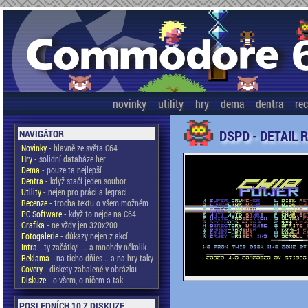
novinky
utility
hry
dema
dentra
re
DSPD - DETAIL 
NAVIGÁTOR
Novinky
- hlavně ze světa C64
Hry
- solidní databáze her
Dema
- pouze ta nejlepší
Dentra
- když stačí jeden soubor
Utility
- nejen pro práci a legraci
Recenze
- trocha textu o všem možném
PC Software
- když to nejde na C64
Grafika
- ne vždy jen 320x200
Fotogalerie
- důkazy nejen z akcí
Intra
- ty začátky! ... a mnohdy několik
Reklama
- na ticho dňies .. a na hry taky
Covery
- diskety zabalené v obrázku
Diskuze
- o všem, o ničem a tak
POSLEDNÍCH 10 Z DISKUZE