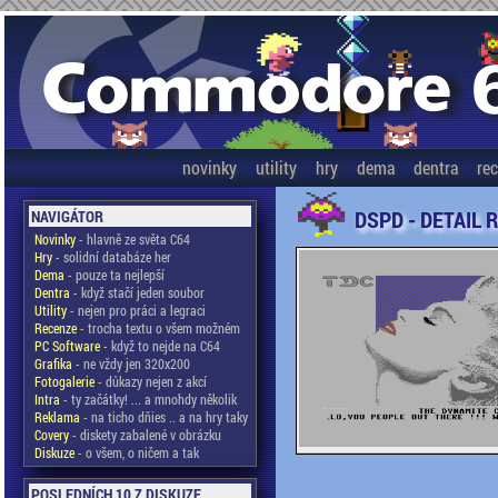
novinky
utility
hry
dema
dentra
re
DSPD - DETAIL 
NAVIGÁTOR
Novinky
- hlavně ze světa C64
Hry
- solidní databáze her
Dema
- pouze ta nejlepší
Dentra
- když stačí jeden soubor
Utility
- nejen pro práci a legraci
Recenze
- trocha textu o všem možném
PC Software
- když to nejde na C64
Grafika
- ne vždy jen 320x200
Fotogalerie
- důkazy nejen z akcí
Intra
- ty začátky! ... a mnohdy několik
Reklama
- na ticho dňies .. a na hry taky
Covery
- diskety zabalené v obrázku
Diskuze
- o všem, o ničem a tak
POSLEDNÍCH 10 Z DISKUZE