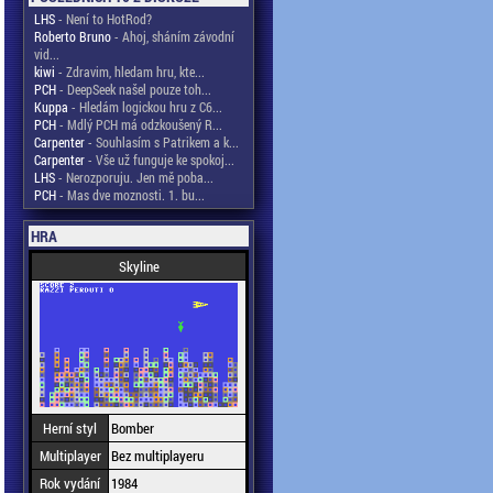
LHS
- Není to HotRod?
Roberto Bruno
- Ahoj, sháním závodní
vid...
kiwi
- Zdravim, hledam hru, kte...
PCH
- DeepSeek našel pouze toh...
Kuppa
- Hledám logickou hru z C6...
PCH
- Mdlý PCH má odzkoušený R...
Carpenter
- Souhlasím s Patrikem a k...
Carpenter
- Vše už funguje ke spokoj...
LHS
- Nerozporuju. Jen mě poba...
PCH
- Mas dve moznosti. 1. bu...
HRA
Skyline
Herní styl
Bomber
Multiplayer
Bez multiplayeru
Rok vydání
1984