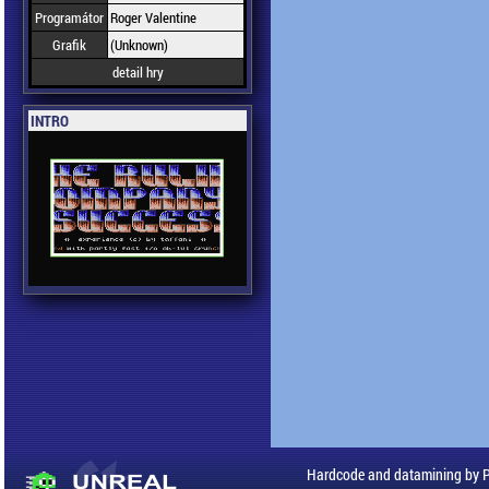
Programátor
Roger Valentine
Grafik
(Unknown)
detail hry
INTRO
Hardcode and datamining by 