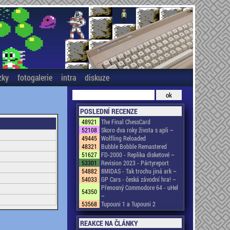
zky
fotogalerie
intra
diskuze
POSLEDNÍ RECENZE
48921
The Final ChessCard
52108
Skoro dva roky života s apli ~
49445
Wolfling Reloaded
48321
Bubble Bobble Remastered
51627
FD-2000 - Replika disketové ~
53301
Revision 2023 - Pártyreport
54882
8MIDAS - Tak trochu jiná ark ~
54033
GP Cars - česká závodní hra! ~
Přenosný Commodore 64 - uHel
54350
~
53568
Tupouni 1 a Tupouni 2
REAKCE NA ČLÁNKY