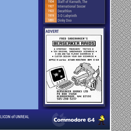
1934
Staff of Karnath, The
1927
International Soccer
1922
Decathlon
1919
3-D Labyrinth
1891
Dinky Doo
ADVERT
ILLICON of UNREAL