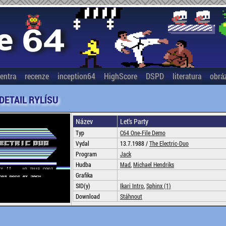
entra
recenze
inception64
HighScore
DSPD
literatura
obrá
 DETAIL RYLÍSU
Název
Let's Party
Typ
C64 One-File Demo
Vydal
13.7.1988 /
The Electric-Duo
Program
Jack
Hudba
Mad
,
Michael Hendriks
Grafika
SID(y)
Ikari Intro
,
Sphinx (1)
Download
Stáhnout