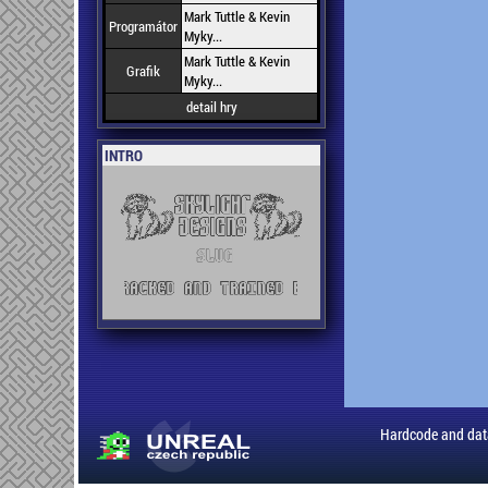
Mark Tuttle & Kevin
Programátor
Myky...
Mark Tuttle & Kevin
Grafik
Myky...
detail hry
INTRO
Hardcode and dat