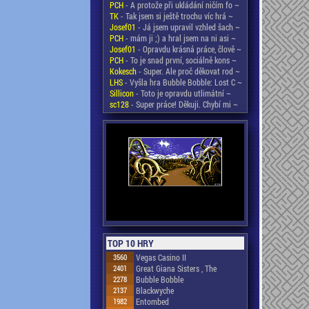
PCH
- A protože při ukládání ničím fo ~
TK
- Tak jsem si ještě trochu víc hrá ~
Josef01
- Já jsem upravil vzhled šach ~
PCH
- mám ji ;) a hral jsem na ni asi ~
Josef01
- Opravdu krásná práce, člově ~
PCH
- To je snad první, sociálně kons ~
Kokesch
- Super. Ale proč děkovat rod ~
LHS
- Vyšla hra Bubble Bobble: Lost C ~
Sillicon
- Toto je opravdu utlimátní ~
sc128
- Super práce! Děkuji. Chybí mi ~
TOP 10 HRY
3560
Vegas Casino II
2401
Great Giana Sisters , The
2278
Bubble Bobble
2137
Blackwyche
1982
Entombed