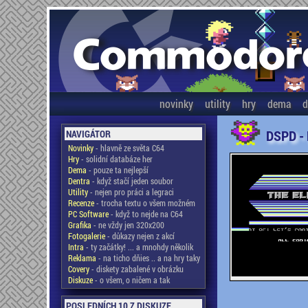
novinky
utility
hry
dema
d
DSPD -
NAVIGÁTOR
Novinky
- hlavně ze světa C64
Hry
- solidní databáze her
Dema
- pouze ta nejlepší
Dentra
- když stačí jeden soubor
Utility
- nejen pro práci a legraci
Recenze
- trocha textu o všem možném
PC Software
- když to nejde na C64
Grafika
- ne vždy jen 320x200
Fotogalerie
- důkazy nejen z akcí
Intra
- ty začátky! ... a mnohdy několik
Reklama
- na ticho dňies .. a na hry taky
Covery
- diskety zabalené v obrázku
Diskuze
- o všem, o ničem a tak
POSLEDNÍCH 10 Z DISKUZE