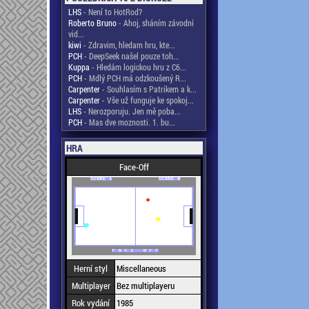
LHS
- Není to HotRod?
Roberto Bruno
- Ahoj, sháním závodní
vid...
kiwi
- Zdravim, hledam hru, kte...
PCH
- DeepSeek našel pouze toh...
Kuppa
- Hledám logickou hru z C6...
PCH
- Mdlý PCH má odzkoušený R...
Carpenter
- Souhlasím s Patrikem a k...
Carpenter
- Vše už funguje ke spokoj...
LHS
- Nerozporuju. Jen mě poba...
PCH
- Mas dve moznosti. 1. bu...
HRA
Face-Off
Herní styl
Miscellaneous
Multiplayer
Bez multiplayeru
Rok vydání
1985