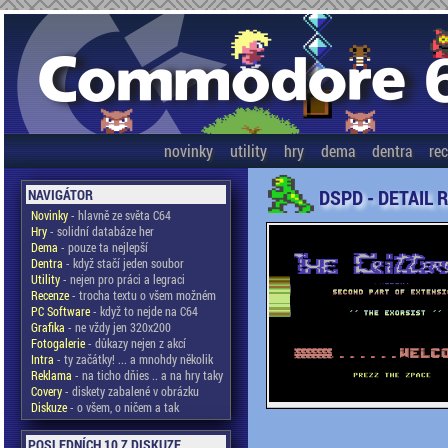
novinky
utility
hry
dema
dentra
re
DSPD - DETAIL 
NAVIGÁTOR
Novinky
- hlavně ze světa C64
Hry
- solidní databáze her
Dema
- pouze ta nejlepší
Dentra
- když stačí jeden soubor
Utility
- nejen pro práci a legraci
Recenze
- trocha textu o všem možném
PC Software
- když to nejde na C64
Grafika
- ne vždy jen 320x200
Fotogalerie
- důkazy nejen z akcí
Intra
- ty začátky! ... a mnohdy několik
Reklama
- na ticho dňies .. a na hry taky
Covery
- diskety zabalené v obrázku
Diskuze
- o všem, o ničem a tak
POSLEDNÍCH 10 Z DISKUZE