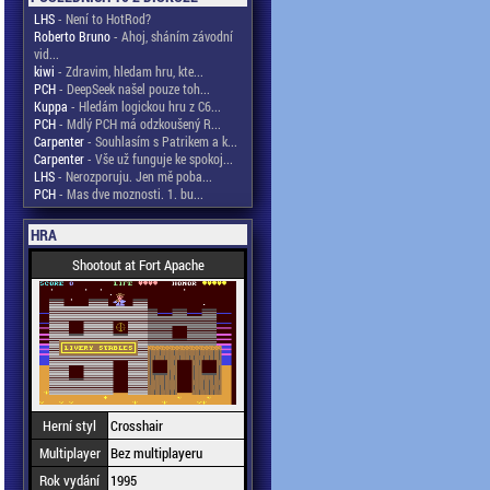
LHS
- Není to HotRod?
Roberto Bruno
- Ahoj, sháním závodní
vid...
kiwi
- Zdravim, hledam hru, kte...
PCH
- DeepSeek našel pouze toh...
Kuppa
- Hledám logickou hru z C6...
PCH
- Mdlý PCH má odzkoušený R...
Carpenter
- Souhlasím s Patrikem a k...
Carpenter
- Vše už funguje ke spokoj...
LHS
- Nerozporuju. Jen mě poba...
PCH
- Mas dve moznosti. 1. bu...
HRA
Shootout at Fort Apache
Herní styl
Crosshair
Multiplayer
Bez multiplayeru
Rok vydání
1995