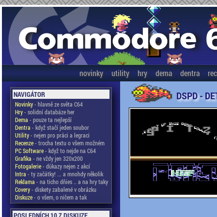
novinky
utility
hry
dema
dentra
re
DSPD - DE
NAVIGÁTOR
Novinky
- hlavně ze světa C64
Hry
- solidní databáze her
Dema
- pouze ta nejlepší
Dentra
- když stačí jeden soubor
Utility
- nejen pro práci a legraci
Recenze
- trocha textu o všem možném
PC Software
- když to nejde na C64
Grafika
- ne vždy jen 320x200
Fotogalerie
- důkazy nejen z akcí
Intra
- ty začátky! ... a mnohdy několik
Reklama
- na ticho dňies .. a na hry taky
Covery
- diskety zabalené v obrázku
Diskuze
- o všem, o ničem a tak
POSLEDNÍCH 10 Z DISKUZE