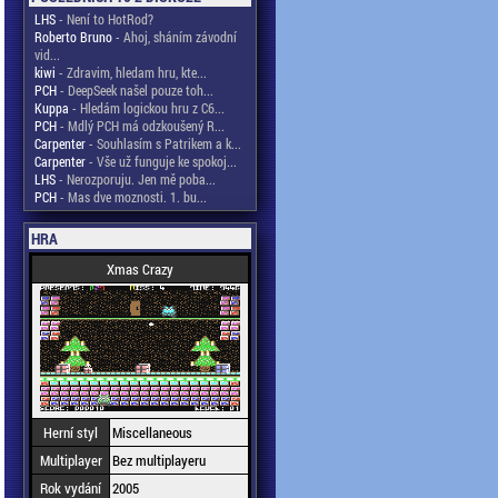
LHS
- Není to HotRod?
Roberto Bruno
- Ahoj, sháním závodní
vid...
kiwi
- Zdravim, hledam hru, kte...
PCH
- DeepSeek našel pouze toh...
Kuppa
- Hledám logickou hru z C6...
PCH
- Mdlý PCH má odzkoušený R...
Carpenter
- Souhlasím s Patrikem a k...
Carpenter
- Vše už funguje ke spokoj...
LHS
- Nerozporuju. Jen mě poba...
PCH
- Mas dve moznosti. 1. bu...
HRA
Xmas Crazy
Herní styl
Miscellaneous
Multiplayer
Bez multiplayeru
Rok vydání
2005