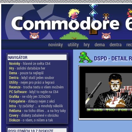
novinky
utility
hry
dema
dentra
re
DSPD - DETAIL 
NAVIGÁTOR
Novinky
- hlavně ze světa C64
Hry
- solidní databáze her
Dema
- pouze ta nejlepší
Dentra
- když stačí jeden soubor
Utility
- nejen pro práci a legraci
Recenze
- trocha textu o všem možném
PC Software
- když to nejde na C64
Grafika
- ne vždy jen 320x200
Fotogalerie
- důkazy nejen z akcí
Intra
- ty začátky! ... a mnohdy několik
Reklama
- na ticho dňies .. a na hry taky
Covery
- diskety zabalené v obrázku
Diskuze
- o všem, o ničem a tak
POSLEDNÍCH 10 Z DISKUZE