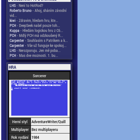
LHS
- Není to HotRod?
Roberto Bruno
- Ahoj, sháním závodní
vid...
kiwi
- Zdravim, hledam hru, kte...
PCH
- DeepSeek našel pouze toh...
Kuppa
- Hledám logickou hru z C6...
PCH
- Mdlý PCH má odzkoušený R...
Carpenter
- Souhlasím s Patrikem a k...
Carpenter
- Vše už funguje ke spokoj...
LHS
- Nerozporuju. Jen mě poba...
PCH
- Mas dve moznosti. 1. bu...
HRA
Sorcerer
Herní styl
AdventureWriter/Quill
Multiplayer
Bez multiplayeru
Rok vydání
1984