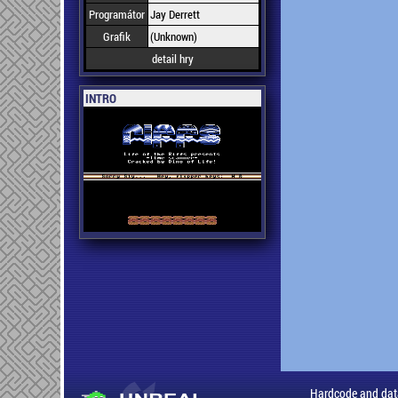
Programátor
Jay Derrett
Grafik
(Unknown)
detail hry
INTRO
Hardcode and dat