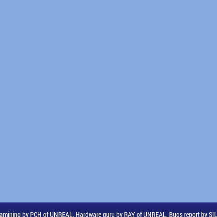
amining by PCH of UNREAL, Hardware guru by RAY of UNREAL, Bugs report by S