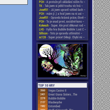
PCH
- A protože při ukládání ničím fo ~
TK
- Tak jsem si ještě trochu víc hrá ~
Josef01
- Já jsem upravil vzhled šach ~
PCH
- mám ji ;) a hral jsem na ni asi ~
Josef01
- Opravdu krásná práce, člově ~
PCH
- To je snad první, sociálně kons ~
Kokesch
- Super. Ale proč děkovat rod ~
LHS
- Vyšla hra Bubble Bobble: Lost C ~
Sillicon
- Toto je opravdu utlimátní ~
sc128
- Super práce! Děkuji. Chybí mi ~
TOP 10 HRY
3560
Vegas Casino II
2401
Great Giana Sisters , The
2278
Bubble Bobble
2137
Blackwyche
1982
Entombed
1934