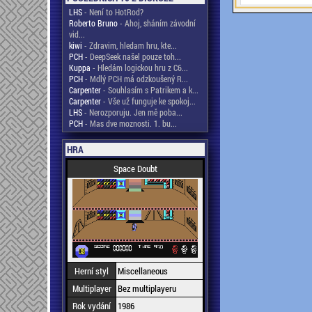
LHS
- Není to HotRod?
Roberto Bruno
- Ahoj, sháním závodní
vid...
kiwi
- Zdravim, hledam hru, kte...
PCH
- DeepSeek našel pouze toh...
Kuppa
- Hledám logickou hru z C6...
PCH
- Mdlý PCH má odzkoušený R...
Carpenter
- Souhlasím s Patrikem a k...
Carpenter
- Vše už funguje ke spokoj...
LHS
- Nerozporuju. Jen mě poba...
PCH
- Mas dve moznosti. 1. bu...
HRA
Space Doubt
Herní styl
Miscellaneous
Multiplayer
Bez multiplayeru
Rok vydání
1986