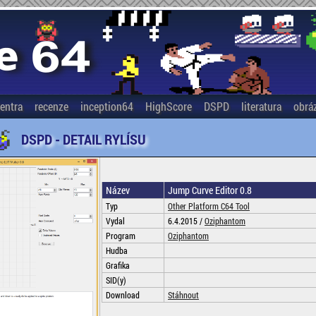
entra
recenze
inception64
HighScore
DSPD
literatura
obrá
DSPD - DETAIL RYLÍSU
Název
Jump Curve Editor 0.8
Typ
Other Platform C64 Tool
Vydal
6.4.2015 /
Oziphantom
Program
Oziphantom
Hudba
Grafika
SID(y)
Download
Stáhnout