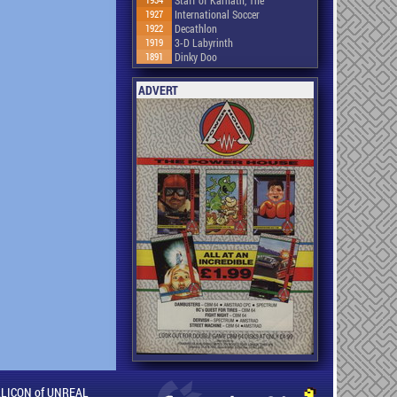
Staff of Karnath, The
1927
International Soccer
1922
Decathlon
1919
3-D Labyrinth
1891
Dinky Doo
ADVERT
ILLICON of UNREAL