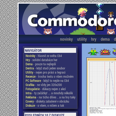
novinky
utility
hry
dema
d
NAVIGÁTOR
Novinky
- hlavně ze světa C64
Hry
- solidní databáze her
Dema
- pouze ta nejlepší
Dentra
- když stačí jeden soubor
Utility
- nejen pro práci a legraci
Recenze
- trocha textu o všem možném
PC Software
- když to nejde na C64
Grafika
- ne vždy jen 320x200
Fotogalerie
- důkazy nejen z akcí
Intra
- ty začátky! ... a mnohdy několik
Reklama
- na ticho dňies .. a na hry taky
Covery
- diskety zabalené v obrázku
Diskuze
- o všem, o ničem a tak
POSLEDNÍCH 10 Z DISKUZE