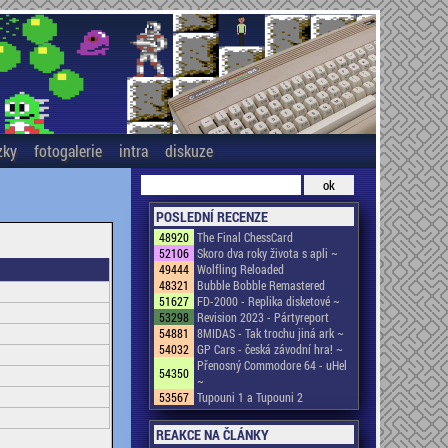
zky
fotogalerie
intra
diskuze
POSLEDNÍ RECENZE
48920
The Final ChessCard
52106
Skoro dva roky života s apli ~
49444
Wolfling Reloaded
48321
Bubble Bobble Remastered
51627
FD-2000 - Replika disketové ~
53298
Revision 2023 - Pártyreport
54881
8MIDAS - Tak trochu jiná ark ~
54032
GP Cars - česká závodní hra! ~
Přenosný Commodore 64 - uHel
54350
~
53567
Tupouni 1 a Tupouni 2
REAKCE NA ČLÁNKY