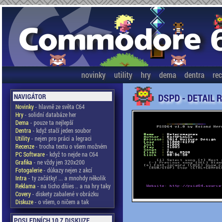
novinky
utility
hry
dema
dentra
re
DSPD - DETAIL 
NAVIGÁTOR
Novinky
- hlavně ze světa C64
Hry
- solidní databáze her
Dema
- pouze ta nejlepší
Dentra
- když stačí jeden soubor
Utility
- nejen pro práci a legraci
Recenze
- trocha textu o všem možném
PC Software
- když to nejde na C64
Grafika
- ne vždy jen 320x200
Fotogalerie
- důkazy nejen z akcí
Intra
- ty začátky! ... a mnohdy několik
Reklama
- na ticho dňies .. a na hry taky
Covery
- diskety zabalené v obrázku
Diskuze
- o všem, o ničem a tak
POSLEDNÍCH 10 Z DISKUZE