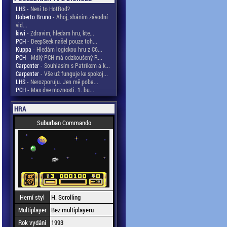
LHS
- Není to HotRod?
Roberto Bruno
- Ahoj, sháním závodní
vid...
kiwi
- Zdravim, hledam hru, kte...
PCH
- DeepSeek našel pouze toh...
Kuppa
- Hledám logickou hru z C6...
PCH
- Mdlý PCH má odzkoušený R...
Carpenter
- Souhlasím s Patrikem a k...
Carpenter
- Vše už funguje ke spokoj...
LHS
- Nerozporuju. Jen mě poba...
PCH
- Mas dve moznosti. 1. bu...
HRA
Suburban Commando
Herní styl
H. Scrolling
Multiplayer
Bez multiplayeru
Rok vydání
1993