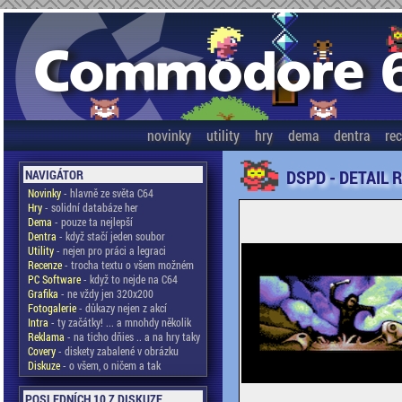
novinky
utility
hry
dema
dentra
re
DSPD - DETAIL 
NAVIGÁTOR
Novinky
- hlavně ze světa C64
Hry
- solidní databáze her
Dema
- pouze ta nejlepší
Dentra
- když stačí jeden soubor
Utility
- nejen pro práci a legraci
Recenze
- trocha textu o všem možném
PC Software
- když to nejde na C64
Grafika
- ne vždy jen 320x200
Fotogalerie
- důkazy nejen z akcí
Intra
- ty začátky! ... a mnohdy několik
Reklama
- na ticho dňies .. a na hry taky
Covery
- diskety zabalené v obrázku
Diskuze
- o všem, o ničem a tak
POSLEDNÍCH 10 Z DISKUZE