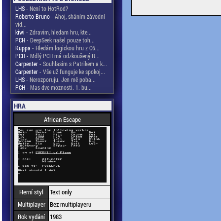
LHS
- Není to HotRod?
Roberto Bruno
- Ahoj, sháním závodní
vid...
kiwi
- Zdravim, hledam hru, kte...
PCH
- DeepSeek našel pouze toh...
Kuppa
- Hledám logickou hru z C6...
PCH
- Mdlý PCH má odzkoušený R...
Carpenter
- Souhlasím s Patrikem a k...
Carpenter
- Vše už funguje ke spokoj...
LHS
- Nerozporuju. Jen mě poba...
PCH
- Mas dve moznosti. 1. bu...
HRA
African Escape
Herní styl
Text only
Multiplayer
Bez multiplayeru
Rok vydání
1983