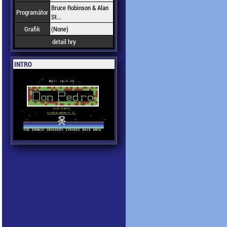
Bruce Robinson & Alan
Programátor
St...
Grafik
(None)
detail hry
INTRO